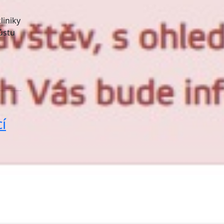
liniky
ůstu
é
í