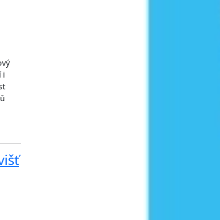
ový
 i
st
ků
višť