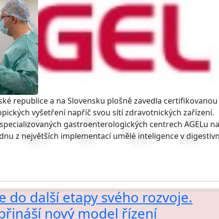
ské republice a na Slovensku plošně zavedla certifikovanou
ických vyšetření napříč svou sítí zdravotnických zařízení.
 specializovaných gastroenterologických centrech AGELu na
nu z největších implementací umělé inteligence v digestivn
 do další etapy svého rozvoje.
řináší nový model řízení