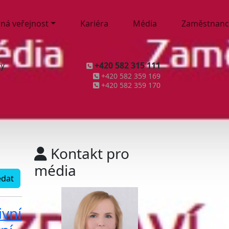
ná veřejnost
Kariéra
Média
Zaměstnanc
ny
+420 582 315 111
+420 582 359 169
+420 582 359 170
Kontakt pro
média
edat
ivní