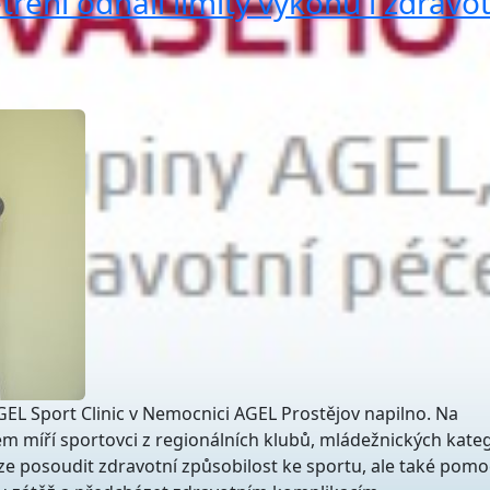
tření odhalí limity výkonu i zdravot
EL Sport Clinic v Nemocnici AGEL Prostějov napilno. Na
m míří sportovci z regionálních klubů, mládežnických katego
uze posoudit zdravotní způsobilost ke sportu, ale také pomo