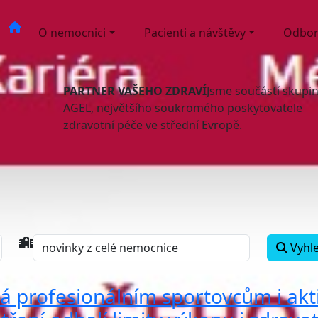
O nemocnici
Pacienti a návštěvy
Odbor
PARTNER VAŠEHO ZDRAVÍ
Jsme součástí skupi
AGEL, největšího soukromého poskytovatele
zdravotní péče ve střední Evropě.
Vyhl
á profesionálním sportovcům i akt