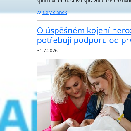
sportovcům nastavit správnou tréninkovo
Celý článek
O úspěšném kojení nero
potřebují podporu od pr
31.7.2026