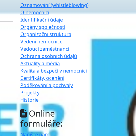
Oznamování (whistleblowing)
O nemocnici
Identifikační údaje
Orgány společnosti
Organizační struktura
Vedení nemocnice
Vedoucí zaměstnanci
Ochrana osobních údajů
Aktuality a média
Kvalita a bezpečí v nemocnici
Certifikáty, ocenění
Poděkování a pochvaly
Projekty
Historie
Online
formuláře:
Napište nám