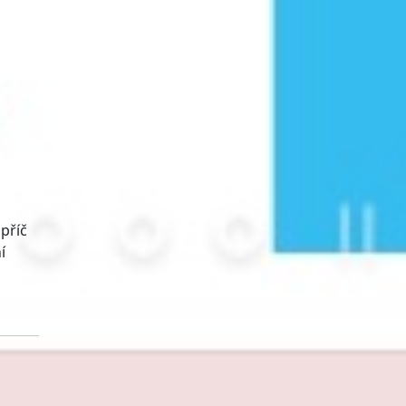
příč
í