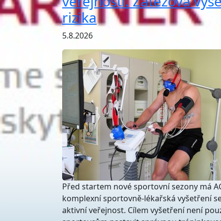
veřejnosti. Zátěžová vyše
rizika
5.8.2026
Před startem nové sportovní sezony má AG
komplexní sportovně-lékařská vyšetření se
aktivní veřejnost. Cílem vyšetření není po