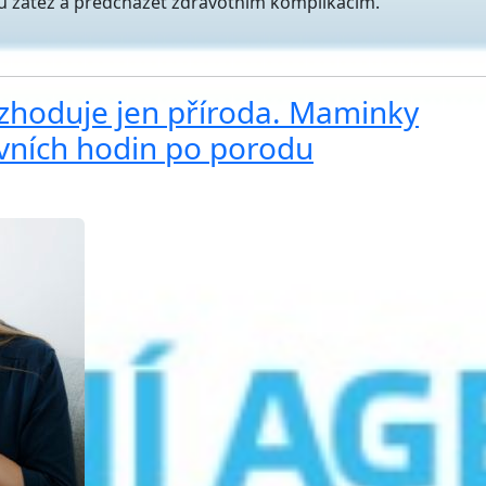
u zátěž a předcházet zdravotním komplikacím.
zhoduje jen příroda. Maminky
vních hodin po porodu