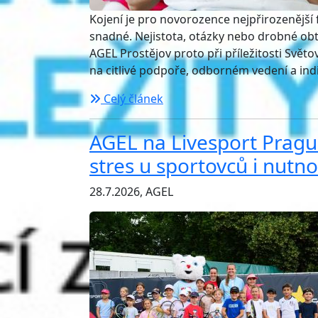
Kojení je pro novorozence nejpřirozenější
snadné. Nejistota, otázky nebo drobné ob
AGEL Prostějov proto při příležitosti Svět
na citlivé podpoře, odborném vedení a ind
Celý článek
AGEL na Livesport Pragu
stres u sportovců i nutn
28.7.2026, AGEL