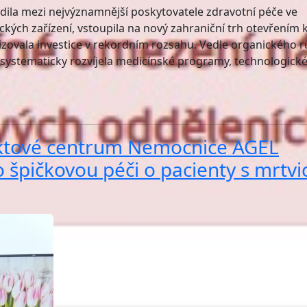
adila mezi nejvýznamnější poskytovatele zdravotní péče ve
ických zařízení, vstoupila na nový zahraniční trh otevřením k
izovala investice v rekordním rozsahu. Vedle organického r
a systematicky rozvíjela medicínské programy, technologick
Iktové centrum Nemocnice AGEL
 špičkovou péči o pacienty s mrtvic