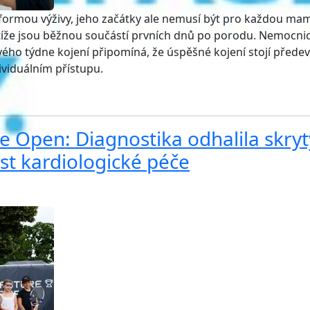
 formou výživy, jeho začátky ale nemusí být pro každou ma
tíže jsou běžnou součástí prvních dnů po porodu. Nemocni
ového týdne kojení připomíná, že úspěšné kojení stojí přede
ividuálním přístupu.
e Open: Diagnostika odhalila skryt
ost kardiologické péče