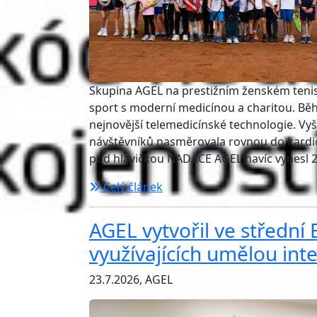
Skupina AGEL na prestižním ženském tenis
sport s moderní medicínou a charitou. Běh
nejnovější telemedicínské technologie. Vyše
návštěvníků nasměrovala rovnou do kardio
pod hlavičkou NADACE AGEL navíc vynesl 
Celý článek
AGEL vytvořil ve střední 
využívajících umělou inte
23.7.2026, AGEL