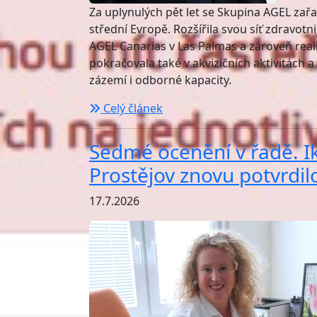
Za uplynulých pět let se Skupina AGEL zař
střední Evropě. Rozšířila svou síť zdravotn
AGEL Canarias v Las Palmas a zároveň real
pokračovala také v akvizičních aktivitách 
zázemí i odborné kapacity.
Celý článek
Sedmé ocenění v řadě. 
Prostějov znovu potvrdilo
17.7.2026