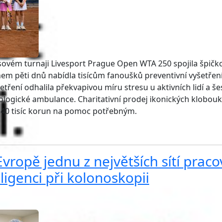
ovém turnaji Livesport Prague Open WTA 250 spojila špičk
em pěti dnů nabídla tisícům fanoušků preventivní vyšetření
tření odhalila překvapivou míru stresu u aktivních lidí a še
logické ambulance. Charitativní prodej ikonických klobou
240 tisíc korun na pomoc potřebným.
Evropě jednu z největších sítí praco
ligenci při kolonoskopii