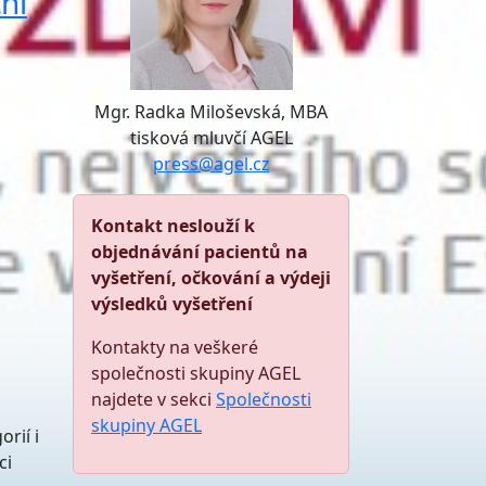
ní
Mgr. Radka Miloševská, MBA
tisková mluvčí AGEL
press@agel.cz
Kontakt neslouží k
objednávání pacientů na
vyšetření, očkování a výdeji
výsledků vyšetření
Kontakty na veškeré
společnosti skupiny AGEL
najdete v sekci
Společnosti
skupiny AGEL
rií i
ci