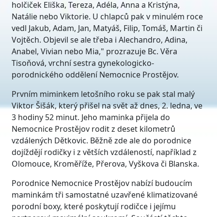
holčiček Eliška, Tereza, Adéla, Anna a Kristýna,
Natálie nebo Viktorie. U chlapců pak v minulém roce
vedl Jakub, Adam, Jan, Matyáš, Filip, Tomáš, Martin či
Vojtěch. Objevil se ale třeba i Alechandro, Adina,
Anabel, Vivian nebo Mia," prozrazuje Bc. Věra
Tisoňová, vrchní sestra gynekologicko-
porodnického oddělení Nemocnice Prostějov.
Prvním miminkem letošního roku se pak stal malý
Viktor Šišák, který přišel na svět až dnes, 2. ledna, ve
3 hodiny 52 minut. Jeho maminka přijela do
Nemocnice Prostějov rodit z deset kilometrů
vzdálených Dětkovic. Běžně zde ale do porodnice
dojíždějí rodičky i z větších vzdáleností, například z
Olomouce, Kroměříže, Přerova, Vyškova či Blanska.
Porodnice Nemocnice Prostějov nabízí budoucím
maminkám tři samostatné uzavřené klimatizované
porodní boxy, které poskytují rodičce i jejímu