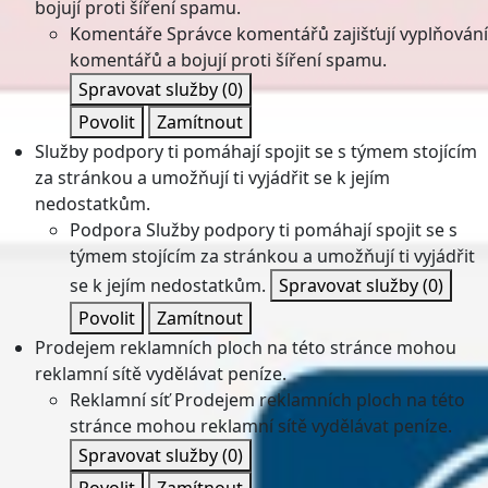
bojují proti šíření spamu.
Komentáře
Správce komentářů zajišťují vyplňování
komentářů a bojují proti šíření spamu.
Spravovat služby
(0)
Povolit
Zamítnout
Služby podpory ti pomáhají spojit se s týmem stojícím
za stránkou a umožňují ti vyjádřit se k jejím
nedostatkům.
Podpora
Služby podpory ti pomáhají spojit se s
týmem stojícím za stránkou a umožňují ti vyjádřit
se k jejím nedostatkům.
Spravovat služby
(0)
Povolit
Zamítnout
Prodejem reklamních ploch na této stránce mohou
reklamní sítě vydělávat peníze.
Reklamní síť
Prodejem reklamních ploch na této
stránce mohou reklamní sítě vydělávat peníze.
Spravovat služby
(0)