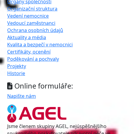
Orgány společnosti
Organizační struktura
Vedení nemocnice
Vedoucí zaměstnanci
Ochrana osobních údajů
Aktuality a média
Kvalita a bezpečí v nemocnici
Certifikáty, ocenění
Poděkování a pochvaly
Projekty
Historie
Online formuláře:
Napište nám
Jsme členem skupiny AGEL, nejúspěšnějšího
soukromého poskytovatele zdravotní péče ve