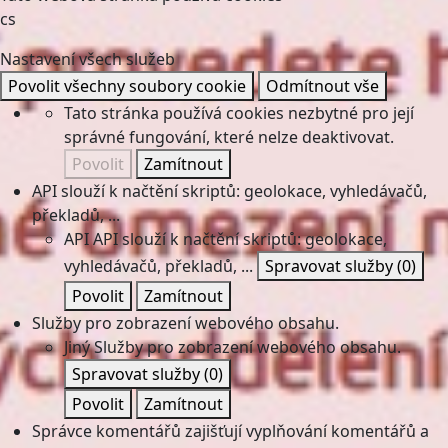
cs
Nastavení všech služeb
Povolit všechny soubory cookie
Odmítnout vše
Tato stránka používá cookies nezbytné pro její
správné fungování, které nelze deaktivovat.
Povolit
Zamítnout
API slouží k načtění skriptů: geolokace, vyhledávačů,
překladů, ...
API
API slouží k načtění skriptů: geolokace,
vyhledávačů, překladů, ...
Spravovat služby
(0)
Povolit
Zamítnout
Služby pro zobrazení webového obsahu.
Jiný
Služby pro zobrazení webového obsahu.
Spravovat služby
(0)
Povolit
Zamítnout
Správce komentářů zajišťují vyplňování komentářů a