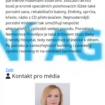
partnerovi maximální soukromí. Součástí těchto
boxů je kromě speciálních polohovacích lůžek také
porodní vana, rehabilitační balony, žíněnky, sprcha,
křeslo, rádio s CD přehrávačem. Nejmodernější
porodní místnosti tak umožňují nespočet
alternativních způsobů vedení porodu. Porodnice
Nemocnice Prostějov je také držitelem titulu Baby
Friendly Hospital, tedy nemocnice přátelské k dětem.
Po porodu je samozřejmostí bonding i zavedený
systém rooming-in na oddělení šestinedělí.
Zpět
Kontakt pro média