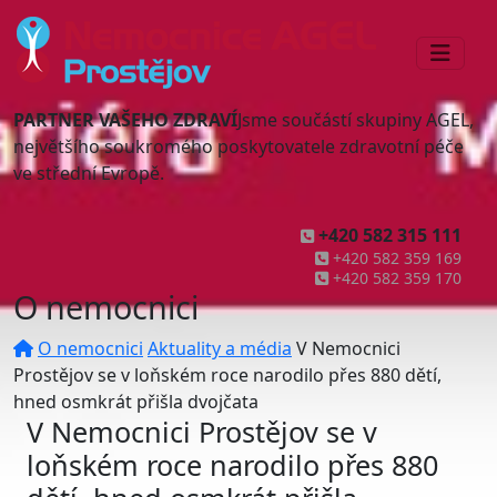
PARTNER VAŠEHO ZDRAVÍ
Jsme součástí skupiny AGEL,
největšího soukromého poskytovatele zdravotní péče
ve střední Evropě.
+420 582 315 111
+420 582 359 169
+420 582 359 170
O nemocnici
O nemocnici
Aktuality a média
V Nemocnici
Prostějov se v loňském roce narodilo přes 880 dětí,
hned osmkrát přišla dvojčata
V Nemocnici Prostějov se v
loňském roce narodilo přes 880