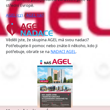
střední Evropě.
AGEL (cz)
/
AGEL (sk)
Věděli jste, že skupina AGEL má svou nadaci?
Potřebujete-li pomoc nebo znáte-li někoho, kdo ji
potřebuje, obraťe se na
NADACI AGEL
.