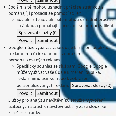
Povolit
Zamítnout
Sociální sítě mohou usnadnit práci se stránkou a
pomáhají jí prosadit se pomocí sdílení.
Sociální sítě
Sociální sítě mohou usnadnit práci se
stránkou a pomáhají jí prosadit se pomocí sdílení.
Spravovat služby
(0)
Povolit
Zamítnout
Google může využívat vaše údaje k měření publika,
reklamnímu účinku nebo k zobrazení
personalizovaných reklam.
Specifický souhlas se službami Google
Google
může využívat vaše údaje k měření publika,
reklamnímu účinku nebo k zobrazení
personalizovaných reklam.
Spravovat služby
(0)
Povolit
Zamítnout
Služby pro analýzu návštěvníků slouží k vytvoření
užitečných statistik návštěvnosti. Ty zase slouží ke
zlepšení stránky.