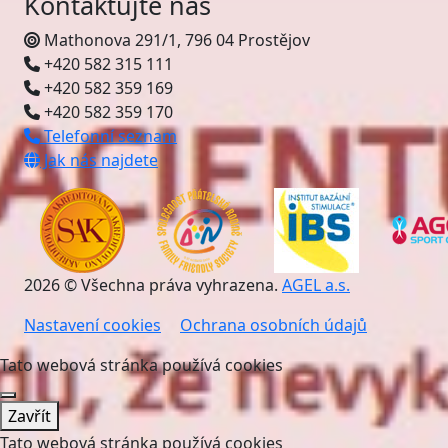
Kontaktujte nás
Mathonova 291/1, 796 04 Prostějov
+420 582 315 111
+420 582 359 169
+420 582 359 170
Telefonní seznam
Jak nás najdete
2026 © Všechna práva vyhrazena.
AGEL a.s.
Nastavení cookies
Ochrana osobních údajů
Tato webová stránka používá cookies
Zavřít
Tato webová stránka používá cookies