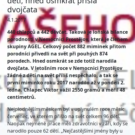
dětí, hned osmkrát přišla
dvojčata
4.1.2017
440 chlapců a 442 děvčat. Taková je loňská bilance
porodnosti v Nemocnici Prostějov, která je členem
skupiny AGEL. Celkový počet 882 miminek přitom
porodníci přivedli na svět při pouhých 874
porodech. Hned osmkrát se zde totiž narodila
dvojčata. V letošním roce v Nemocnici Prostějov
žádné z dětí na svět příliš nespěchalo, a tak se
první miminko roku 2017 narodilo až v pondělí 2.
ledna. Chlapec Viktor vážil 2550 gramů a měřil 48
centimetrů.
Nejplodnějším měsícem byl v uplynulém roce měsíc
červenec, ve kterém přišlo na svět celkem 96 dětí.
Naopak nejméně práce měli zdravotníci v září, kdy se
narodilo pouze 62 dětí. „Nejčastějšími jmény byly u