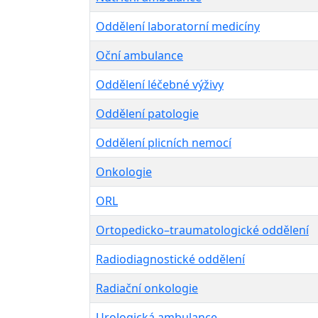
Oddělení laboratorní medicíny
Oční ambulance
Oddělení léčebné výživy
Oddělení patologie
Oddělení plicních nemocí
Onkologie
ORL
Ortopedicko–traumatologické oddělení
Radiodiagnostické oddělení
Radiační onkologie
Urologická ambulance