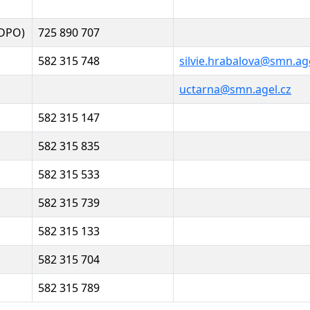
(DPO)
725 890 707
582 315 748
silvie.hrabalova@smn.age
uctarna@smn.agel.cz
582 315 147
582 315 835
582 315 533
582 315 739
582 315 133
582 315 704
582 315 789