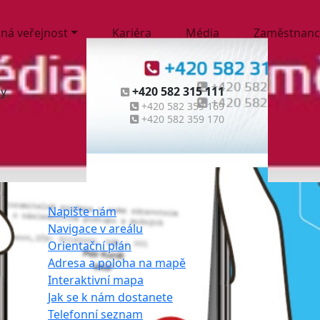
ná veřejnost
Kariéra
Média
Zaměstnanc
ny
+420 582 315 111
+420 582 359 169
+420 582 359 170
Napište nám
Navigace v areálu
Orientační plán
Adresa a poloha na mapě
Interaktivní mapa
Jak se k nám dostanete
Telefonní seznam