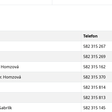
Telefon
582 315 267
582 315 269
r. Homzová
582 315 162
Dr. Homzová
582 315 370
582 315 814
582 315 813
Gabrlík
582 315 145