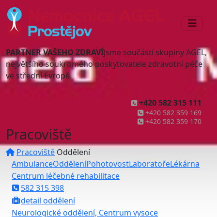
PARTNER VAŠEHO ZDRAVÍ
Jsme součástí skupiny AGEL,
největšího soukromého poskytovatele zdravotní péče
ve střední Evropě.
+420 582 315 111
+420 582 359 169
+420 582 359 170
Pracoviště
Pracoviště
Oddělení
Ambulance
Oddělení
Pohotovost
Laboratoře
Lékárna
Centrum léčebné rehabilitace
582 315 398
detail oddělení
Neurologické oddělení, Centrum vysoce