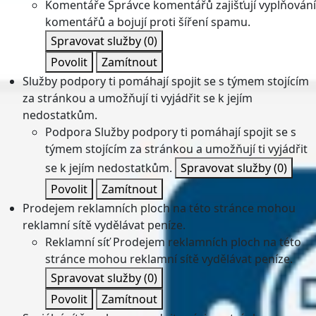
Komentáře
Správce komentářů zajišťují vyplňování
komentářů a bojují proti šíření spamu.
Spravovat služby
(0)
Povolit
Zamítnout
Služby podpory ti pomáhají spojit se s týmem stojícím
za stránkou a umožňují ti vyjádřit se k jejím
nedostatkům.
Podpora
Služby podpory ti pomáhají spojit se s
týmem stojícím za stránkou a umožňují ti vyjádřit
se k jejím nedostatkům.
Spravovat služby
(0)
Povolit
Zamítnout
Prodejem reklamních ploch na této stránce mohou
reklamní sítě vydělávat peníze.
Reklamní síť
Prodejem reklamních ploch na této
stránce mohou reklamní sítě vydělávat peníze.
Spravovat služby
(0)
Povolit
Zamítnout