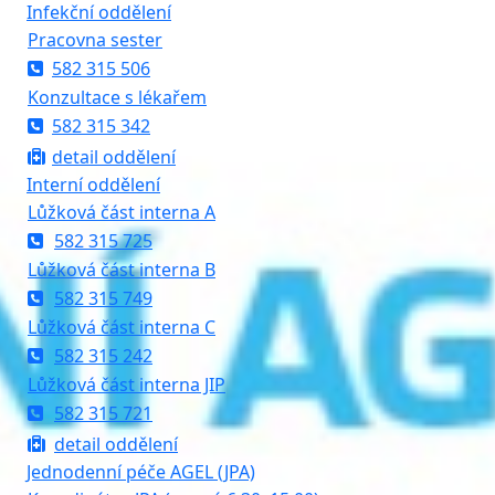
Infekční oddělení
Pracovna sester
582 315 506
Konzultace s lékařem
582 315 342
detail oddělení
Interní oddělení
Lůžková část interna A
582 315 725
Lůžková část interna B
582 315 749
Lůžková část interna C
582 315 242
Lůžková část interna JIP
582 315 721
detail oddělení
Jednodenní péče AGEL (JPA)