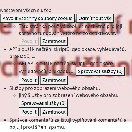
Nastavení všech služeb
Povolit všechny soubory cookie
Odmítnout vše
Tato stránka používá cookies nezbytné pro její
správné fungování, které nelze deaktivovat.
Povolit
Zamítnout
API slouží k načtění skriptů: geolokace, vyhledávačů,
překladů, ...
API
API slouží k načtění skriptů: geolokace,
vyhledávačů, překladů, ...
Spravovat služby
(0)
Povolit
Zamítnout
Služby pro zobrazení webového obsahu.
Jiný
Služby pro zobrazení webového obsahu.
Spravovat služby
(0)
Povolit
Zamítnout
Správce komentářů zajišťují vyplňování komentářů a
bojují proti šíření spamu.