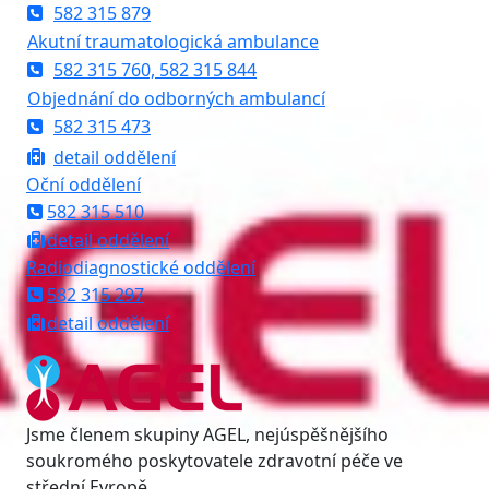
582 315 879
Akutní traumatologická ambulance
582 315 760, 582 315 844
Objednání do odborných ambulancí
582 315 473
detail oddělení
Oční oddělení
582 315 510
detail oddělení
Radiodiagnostické oddělení
582 315 297
detail oddělení
Jsme členem skupiny AGEL, nejúspěšnějšího
soukromého poskytovatele zdravotní péče ve
střední Evropě.