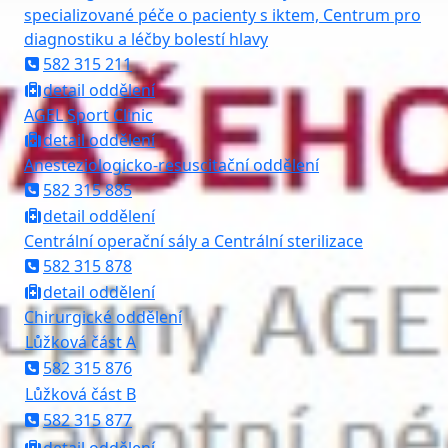
specializované péče o pacienty s iktem, Centrum pro
diagnostiku a léčby bolestí hlavy
582 315 211
detail oddělení
AGEL Sport Clinic
detail oddělení
Anesteziologicko-resuscitační oddělení
582 315 885
detail oddělení
Centrální operační sály a Centrální sterilizace
582 315 878
detail oddělení
Chirurgické oddělení
Lůžková část A
582 315 876
Lůžková část B
582 315 877