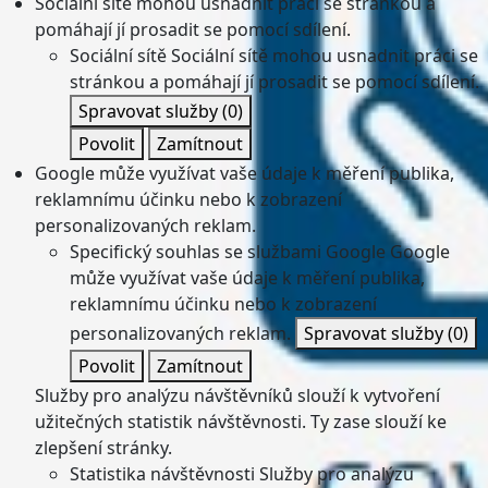
Sociální sítě mohou usnadnit práci se stránkou a
pomáhají jí prosadit se pomocí sdílení.
Sociální sítě
Sociální sítě mohou usnadnit práci se
stránkou a pomáhají jí prosadit se pomocí sdílení.
Spravovat služby
(0)
Povolit
Zamítnout
Google může využívat vaše údaje k měření publika,
reklamnímu účinku nebo k zobrazení
personalizovaných reklam.
Specifický souhlas se službami Google
Google
může využívat vaše údaje k měření publika,
reklamnímu účinku nebo k zobrazení
personalizovaných reklam.
Spravovat služby
(0)
Povolit
Zamítnout
Služby pro analýzu návštěvníků slouží k vytvoření
užitečných statistik návštěvnosti. Ty zase slouží ke
zlepšení stránky.
Statistika návštěvnosti
Služby pro analýzu