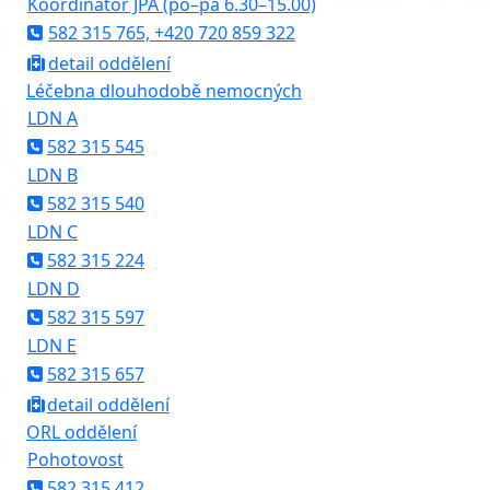
Koordinátor JPA (po–pá 6.30–15.00)
582 315 765, +420 720 859 322
detail oddělení
Léčebna dlouhodobě nemocných
LDN A
582 315 545
LDN B
582 315 540
LDN C
582 315 224
LDN D
582 315 597
LDN E
582 315 657
detail oddělení
ORL oddělení
Pohotovost
582 315 412