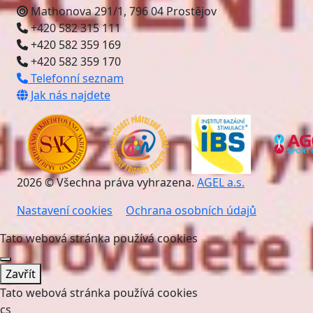
Mathonova 291/1, 796 04 Prostějov
+420 582 315 111
+420 582 359 169
+420 582 359 170
Telefonní seznam
Jak nás najdete
2026 © Všechna práva vyhrazena.
AGEL a.s.
Nastavení cookies
Ochrana osobních údajů
Tato webová stránka používá cookies
Zavřít
Tato webová stránka používá cookies
cs