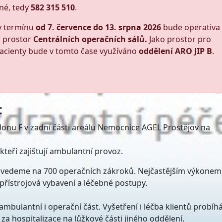
jné, tedy
582 315 510
.
 v termínu
od 7. července do 13. srpna 2026
bude operativa
o prostor
Centrálních operačních sálů.
Jako prostor pro
pacienty bude v tomto čase využíváno
oddělení ARO JIP B
.
:
lonu F v zadní části areálu Nemocnice AGEL Prostějov na
kteří zajištují ambulantní provoz.
ovedeme na 700 operačních zákroků. Nejčastějším výkonem 
řístrojová vybavení a léčebné postupy.
mbulantní i operační část. Vyšetření i léčba klientů probíh
a hospitalizace na lůžkové části jiného oddělení.