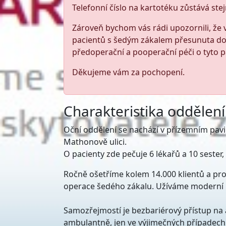
Telefonní číslo na kartotéku zůstává ste
Zároveň bychom vás rádi upozornili, že
pacientů s šedým zákalem přesunuta d
předoperační a pooperační péči o tyto 
Děkujeme vám za pochopení.
Charakteristika oddělení
Oční oddělení se nachází v přízemním pavi
Mathonově ulici.
O pacienty zde pečuje 6 lékařů a 10 sester, 
Ročně ošetříme kolem 14.000 klientů a pr
operace šedého zákalu. Užíváme moderní p
Samozřejmostí je bezbariérový přístup na a
ambulantně, jen ve výjimečných případech z