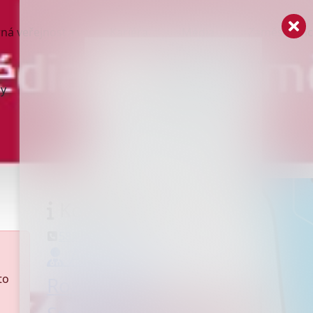
ná veřejnost
Kariéra
Média
Zaměstnanc
ny
+420 582 315 111
+420 582 359 169
+420 582 359 170
Kontakty:
582 315 510
Ambulance
to
Rozsah péče