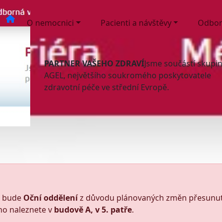
O nemocnici
Pacienti a návštěvy
Odbor
PARTNER VAŠEHO ZDRAVÍ
Jsme součástí skupi
AGEL, největšího soukromého poskytovatele
zdravotní péče ve střední Evropě.
6 bude
Oční oddělení
z důvodu plánovaných změn přesunu
ho naleznete v
budově A, v 5. patře
.