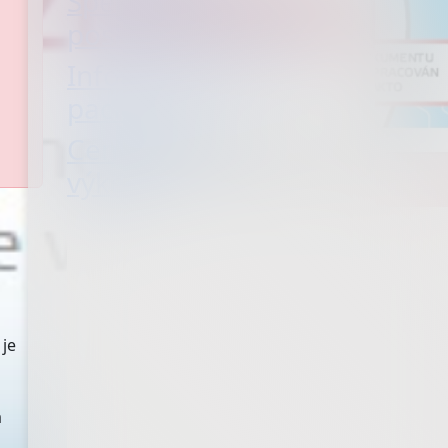
Spektrum
poskytované péče
Informace pro
pacienty
Ceník služeb a
výkonů
je
á