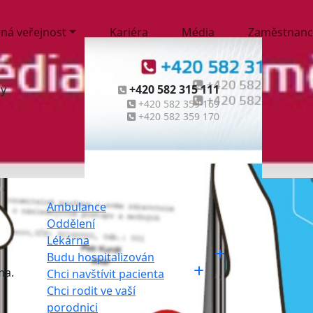
ná veřejnost
Kariéra
Média
Zaměstnanc
ny
+420 582 315 111
+420 582 359 169
+420 582 359 170
Ambulance
Oddělení
Lékárna
Budu hospitalizován
ma.
Chci navštívit pacienta
Chci rodit ve vaší
porodnici