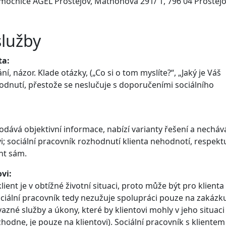
ocnice AGEL Prostějov, Mathonova 291/ 1, 796 04 Prostěj
služby
ta:
í, názor. Klade otázky, („Co si o tom myslíte?“, „Jaký je Váš
hodnutí, přestože se neslučuje s doporučeními sociálního
podává objektivní informace, nabízí varianty řešení a necháv
; sociální pracovník rozhodnutí klienta nehodnotí, respektu
nt sám.
vi:
lient je v obtížné životní situaci, proto může být pro klienta
ociální pracovník tedy nezužuje spolupráci pouze na zakázk
vazné služby a úkony, které by klientovi mohly v jeho situaci
hodne, je pouze na klientovi). Sociální pracovník s klientem