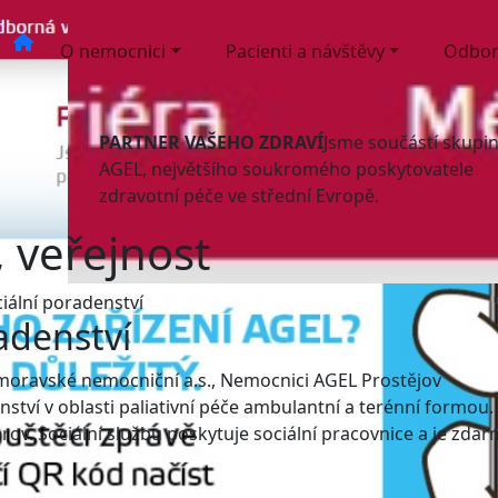
O nemocnici
Pacienti a návštěvy
Odbor
PARTNER VAŠEHO ZDRAVÍ
Jsme součástí skupi
AGEL, největšího soukromého poskytovatele
zdravotní péče ve střední Evropě.
, veřejnost
iální poradenství
adenství
omoravské nemocniční a.s., Nemocnici AGEL Prostějov
tví v oblasti paliativní péče ambulantní a terénní formou.
ov. Sociální službu poskytuje sociální pracovnice a je zdar