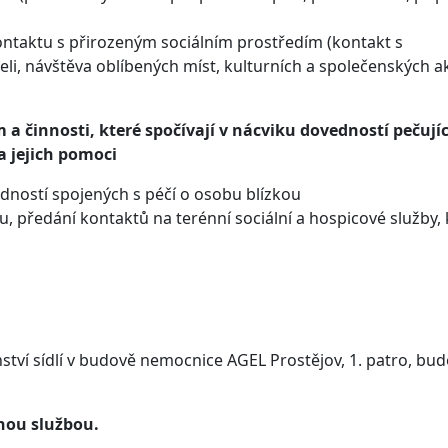
ntaktu s přirozeným sociálním prostředím (kontakt s
eli, návštěva oblíbených míst, kulturních a společenských ak
m a činnosti, které spočívají v nácviku dovedností pečují
a jejich pomoci
dností spojených s péčí o osobu blízkou
, předání kontaktů na terénní sociální a hospicové služby, 
ví sídlí v budově nemocnice AGEL Prostějov, 1. patro, bu
nou službou.