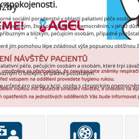
užby
orné sociální poradenství v oblasti paliativní péče osobám 
trpí závažným, život ohrožujícím onemocněním, v jehož důs
jich příbuzným a blízkým, pečujícím osobám, případně pozůsta
které jim pomohou lépe zvládnout výše popsanou obtížnou ž
iativní péče, pečujícím osobám a osobám, které trpí záv
buzným či blízkým, případně pozůstalým.
je určené pro osoby v krizi, osoby s chronickým onemocně