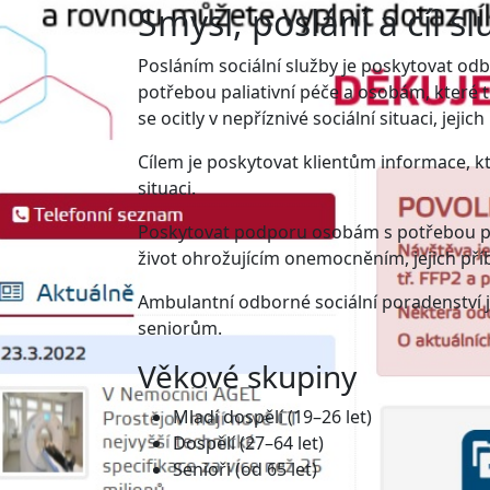
Smysl, poslání a cíl sl
Posláním sociální služby je poskytovat odb
potřebou paliativní péče a osobám, které 
se ocitly v nepříznivé sociální situaci, je
Cílem je poskytovat klientům informace, 
situaci.
Poskytovat podporu osobám s potřebou pal
život ohrožujícím onemocněním, jejich pří
Ambulantní odborné sociální poradenství 
seniorům.
Věkové skupiny
Mladí dospělí (19–26 let)
Dospělí (27–64 let)
Senioři (od 65 let)