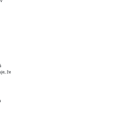
ov
á
je, že
u