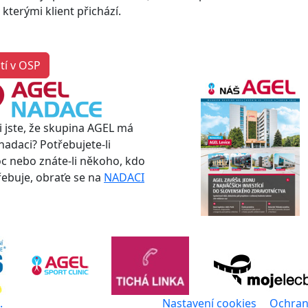
kterými klient přichází.
tí v OSP
i jste, že skupina AGEL má
nadaci? Potřebujete-li
 nebo znáte-li někoho, kdo
třebuje, obraťe se na
NADACI
.
Nastavení cookies
Ochran