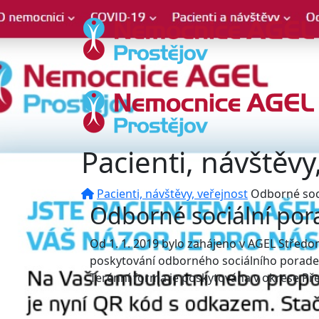
Pacienti, návštěvy
Pacienti, návštěvy, veřejnost
Odborné soc
Odborné sociální por
Od 1. 1. 2019 bylo zahájeno v AGEL Střed
poskytování odborného sociálního poradens
Terénní forma je poskytována v okrese Přer