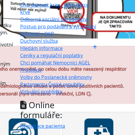
Chci darovat krev - jsem dárce
krve
s
Odborné sociální poradenství
ledku
Postup pro podávání a vyřizování
lým.
stížností v OSP
Duchovní služba
ivotní
Hledám informace
Ceníky a regulační poplatky
Chci pomáhat Nemocnici AGEL
ažným
Prostějov
Volby do Poslanecké sněmovny
ním,
Parlamentu České republiky
Virtuální prohlídky
Online
formuláře:
Registrace pacienta