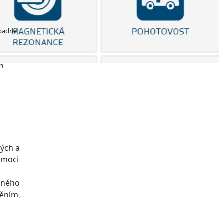
ípadně
ch
kých a
nemoci
vaného
něním,