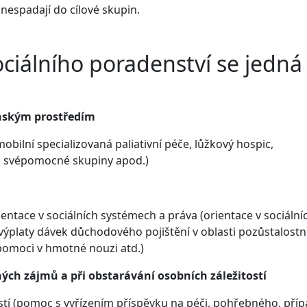
nespadají do cílové skupin.
ciálního poradenství se jedná
enským prostředím
obilní specializovaná paliativní péče, lůžkový hospic,
e, svépomocné skupiny apod.)
entace v sociálních systémech a práva (orientace v sociální
platy dávek důchodového pojištění v oblasti pozůstalostn
pomoci v hmotné nouzi atd.)
ých zájmů a při obstarávání osobních záležitostí
stí (pomoc s vyřízením příspěvku na péči, pohřebného, pří