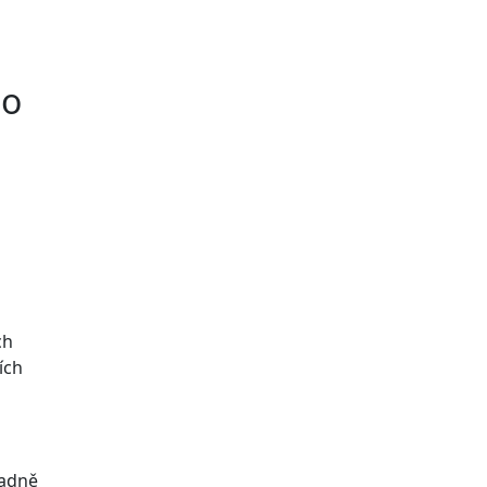
 o
ch
ích
padně