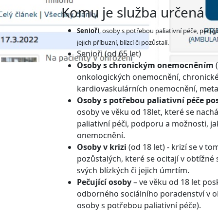
Komu je služba určená
Senioři
, osoby s potřebou paliativní péče, pečuj
jejich příbuzní, blízcí či pozůstalí.
Senioři (od 65 let)
Osoby s chronickým onemocněním
(
onkologických onemocnění, chronické 
kardiovaskulárních onemocnění, met
Osoby s potřebou paliativní péče p
osoby ve věku od 18let, které se nach
paliativní péči, podporu a možnosti, ja
onemocnění.
Osoby v krizi
(od 18 let) - krizí se v 
pozůstalých, které se ocitají v obtížn
svých blízkých či jejich úmrtím.
Pečující osoby
– ve věku od 18 let pos
odborného sociálního poradenství v ob
osoby s potřebou paliativní péče).