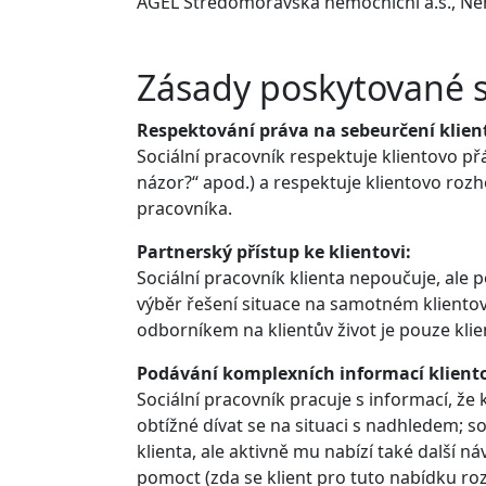
AGEL Středomoravská nemocniční a.s., Nem
Zásady poskytované 
Respektování práva na sebeurčení klien
Sociální pracovník respektuje klientovo přán
názor?“ apod.) a respektuje klientovo roz
pracovníka.
Partnerský přístup ke klientovi:
Sociální pracovník klienta nepoučuje, ale 
výběr řešení situace na samotném klientovi
odborníkem na klientův život je pouze klie
Podávání komplexních informací kliento
Sociální pracovník pracuje s informací, že k
obtížné dívat se na situaci s nadhledem; s
klienta, ale aktivně mu nabízí také další ná
pomoct (zda se klient pro tuto nabídku roz