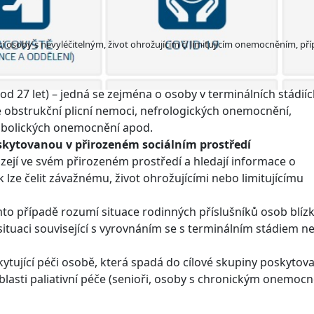
ící osoby s nevyléčitelným, život ohrožujícím či limitujícím onemocněním, př
od 27 let) – jedná se zejména o osoby v terminálních stádií
obstrukční plicní nemoci, nefrologických onemocnění,
abolických onemocnění apod.
oskytovanou v přirozeném sociálním prostředí
ázejí ve svém přirozeném prostředí a hledají informace o
k lze čelit závažnému, život ohrožujícími nebo limitujícímu
tomto případě rozumí situace rodinných příslušníků osob blíz
é situaci související s vyrovnáním se s terminálním stádiem 
kytující péči osobě, která spadá do cílové skupiny poskyto
lasti paliativní péče (senioři, osoby s chronickým onemoc