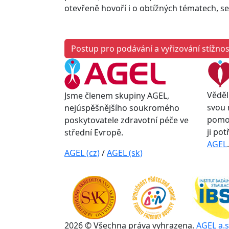
otevřeně hovoří i o obtížných tématech, se 
Postup pro podávání a vyřizování stížnos
Věděl
Jsme členem skupiny AGEL,
svou 
nejúspěšnějšího soukromého
pomoc
poskytovatele zdravotní péče ve
ji po
střední Evropě.
AGEL
.
AGEL (cz)
/
AGEL (sk)
2026 © Všechna práva vyhrazena.
AGEL a.s