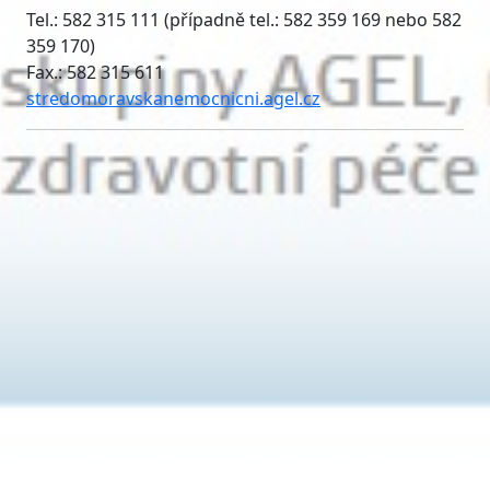
Tel.: 582 315 111 (případně tel.: 582 359 169 nebo 582
359 170)
Fax.: 582 315 611
stredomoravskanemocnicni.agel.cz