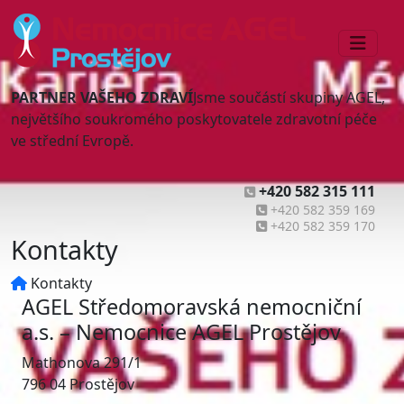
PARTNER VAŠEHO ZDRAVÍ
Jsme součástí skupiny AGEL,
největšího soukromého poskytovatele zdravotní péče
ve střední Evropě.
+420 582 315 111
+420 582 359 169
+420 582 359 170
Kontakty
Kontakty
AGEL Středomoravská nemocniční
a.s. – Nemocnice AGEL Prostějov
Mathonova 291/1
796 04 Prostějov