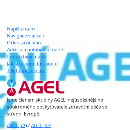
Napište nám
Navigace v areálu
Orientační plán
Adresa a poloha na mapě
Interaktivní mapa
Jak se k nám dostanete
Telefonní seznam
Jsme členem skupiny AGEL, nejúspěšnějšího
soukromého poskytovatele zdravotní péče ve
střední Evropě.
AGEL (cz)
/
AGEL (sk)