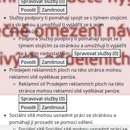
Spravovat služby
(0)
Povolit
Zamítnout
Služby podpory ti pomáhají spojit se s týmem stojícím
za stránkou a umožňují ti vyjádřit se k jejím
nedostatkům.
Podpora
Služby podpory ti pomáhají spojit se s
týmem stojícím za stránkou a umožňují ti vyjádřit
se k jejím nedostatkům.
Spravovat služby
(0)
Povolit
Zamítnout
Prodejem reklamních ploch na této stránce mohou
reklamní sítě vydělávat peníze.
Reklamní síť
Prodejem reklamních ploch na této
stránce mohou reklamní sítě vydělávat peníze.
Spravovat služby
(0)
Povolit
Zamítnout
Sociální sítě mohou usnadnit práci se stránkou a
pomáhají jí prosadit se pomocí sdílení.
Sociální sítě
Sociální sítě mohou usnadnit práci se