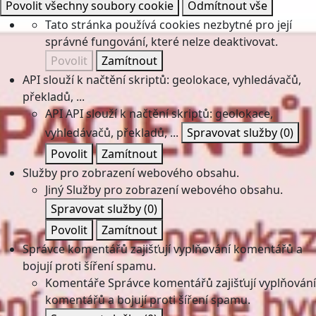
Povolit všechny soubory cookie
Odmítnout vše
Tato stránka používá cookies nezbytné pro její
správné fungování, které nelze deaktivovat.
Povolit
Zamítnout
API slouží k načtění skriptů: geolokace, vyhledávačů,
překladů, ...
API
API slouží k načtění skriptů: geolokace,
vyhledávačů, překladů, ...
Spravovat služby
(0)
Povolit
Zamítnout
Služby pro zobrazení webového obsahu.
Jiný
Služby pro zobrazení webového obsahu.
Spravovat služby
(0)
Povolit
Zamítnout
Správce komentářů zajišťují vyplňování komentářů a
bojují proti šíření spamu.
Komentáře
Správce komentářů zajišťují vyplňování
komentářů a bojují proti šíření spamu.