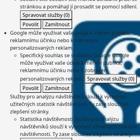
stránkou a pomáhají jí prosadit se pomocí sdílení.
Spravovat služby
(0)
Povolit
Zamítnout
Google může využívat vaše údaje k měření publika,
reklamnímu účinku nebo k zobrazení
personalizovaných reklam.
Specifický souhlas se službami Google
Google
může využívat vaše údaje k měření publika,
reklamnímu účinku nebo k zobrazení
personalizovaných reklam.
Spravovat služby
(0)
Povolit
Zamítnout
Služby pro analýzu návštěvníků slouží k vytvoření
užitečných statistik návštěvnosti. Ty zase slouží ke
zlepšení stránky.
Statistika návštěvnosti
Služby pro analýzu
návštěvníků slouží k vytvoření užitečných statistik
návštěvnosti. Ty zase slouží ke zlepšení stránky.