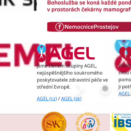
Věděl
Jsme členem skupiny AGEL,
svou 
nejúspěšnějšího soukromého
pomoc
poskytovatele zdravotní péče ve
ji po
střední Evropě.
AGEL
.
AGEL (cz)
/
AGEL (sk)