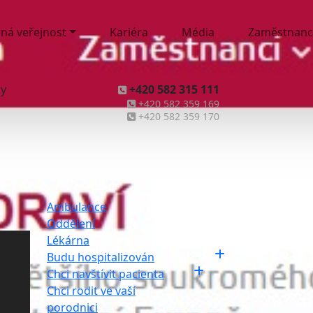
ná veřejnost
Kariéra
Média
Zaměstnanc
ny
+420 582 315 111
+420 582 359 169
+420 582 359 170
Ambulance
Oddělení
Lékárna
Budu hospitalizován
Chci navštívit pacienta
Chci rodit ve vaší
porodnici