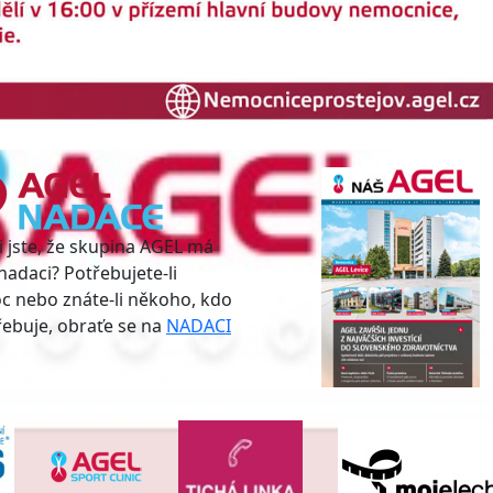
i jste, že skupina AGEL má
nadaci? Potřebujete-li
 nebo znáte-li někoho, kdo
třebuje, obraťe se na
NADACI