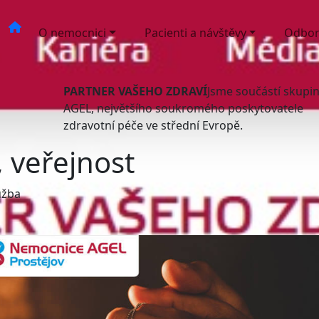
O nemocnici
Pacienti a návštěvy
Odbor
PARTNER VAŠEHO ZDRAVÍ
Jsme součástí skupi
AGEL, největšího soukromého poskytovatele
zdravotní péče ve střední Evropě.
, veřejnost
užba