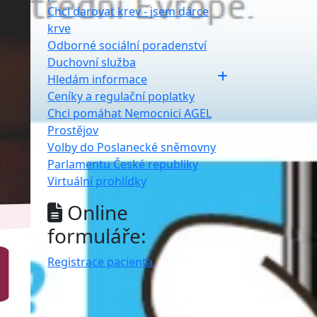
Chci darovat krev - jsem dárce
krve
Odborné sociální poradenství
Duchovní služba
Hledám informace
Ceníky a regulační poplatky
Chci pomáhat Nemocnici AGEL
Prostějov
Volby do Poslanecké sněmovny
Parlamentu České republiky
Virtuální prohlídky
Online
formuláře:
Registrace pacienta