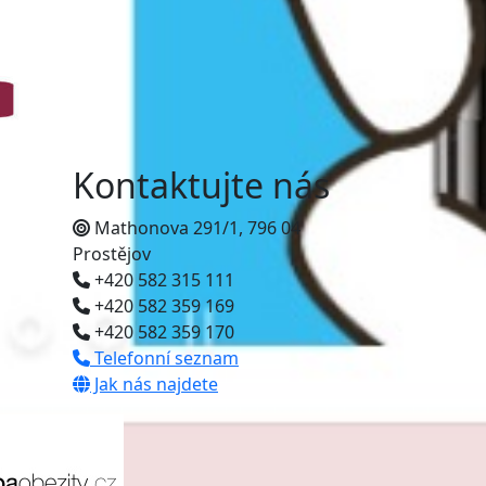
Kontaktujte nás
Mathonova 291/1, 796 04
Prostějov
+420 582 315 111
+420 582 359 169
+420 582 359 170
Telefonní seznam
Jak nás najdete