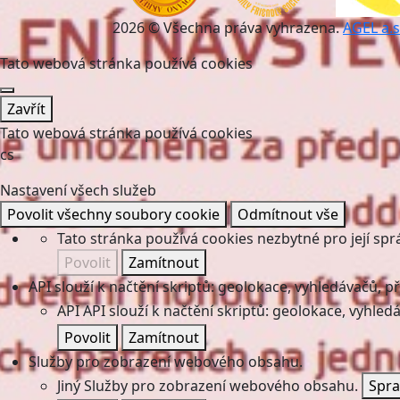
2026 © Všechna práva vyhrazena.
AGEL a.s
Tato webová stránka používá cookies
Zavřít
Tato webová stránka používá cookies
cs
Nastavení všech služeb
Povolit všechny soubory cookie
Odmítnout vše
Tato stránka používá cookies nezbytné pro její spr
Povolit
Zamítnout
API slouží k načtění skriptů: geolokace, vyhledávačů, pře
API
API slouží k načtění skriptů: geolokace, vyhledá
Povolit
Zamítnout
Služby pro zobrazení webového obsahu.
Jiný
Služby pro zobrazení webového obsahu.
Spra