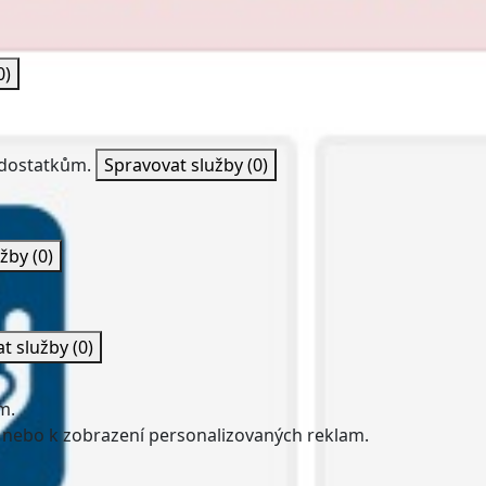
0)
nedostatkům.
Spravovat služby
(0)
užby
(0)
at služby
(0)
m.
 nebo k zobrazení personalizovaných reklam.