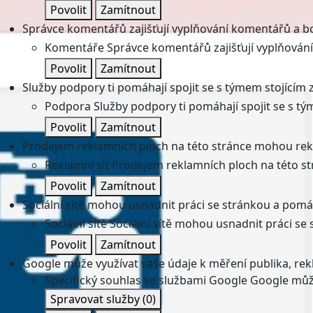
Povolit
Zamítnout
Správce komentářů zajišťují vyplňování komentářů a boj
Komentáře
Správce komentářů zajišťují vyplňování
Povolit
Zamítnout
Služby podpory ti pomáhají spojit se s týmem stojícím z
Podpora
Služby podpory ti pomáhají spojit se s tý
Povolit
Zamítnout
Prodejem reklamních ploch na této stránce mohou rekl
Reklamní síť
Prodejem reklamních ploch na této st
Povolit
Zamítnout
Sociální sítě mohou usnadnit práci se stránkou a pomáha
Sociální sítě
Sociální sítě mohou usnadnit práci se 
Povolit
Zamítnout
Google může využívat vaše údaje k měření publika, re
Specifický souhlas se službami Google
Google může
Spravovat služby
(0)