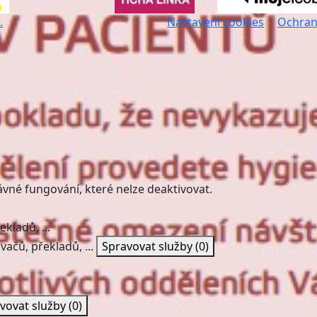
.
Nastavení cookies
Ochran
ávné fungování, které nelze deaktivovat.
kladů, ...
vačů, překladů, ...
Spravovat služby
(0)
vovat služby
(0)