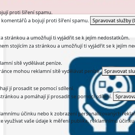
ují proti šíření spamu.
 komentářů a bojují proti šíření spamu.
Spravovat služby
(
a stránkou a umožňují ti vyjádřit se k jejím nedostatkům.
mem stojícím za stránkou a umožňují ti vyjádřit se k jejím 
amní sítě vydělávat peníze.
ránce mohou reklamní sítě vydělávat peníze.
Spravovat sl
jí jí prosadit se pomocí sdílení.
stránkou a pomáhají jí prosadit se pomocí sdílení.
Spravov
klamnímu účinku nebo k zobrazení personalizovaných rekla
 využívat vaše údaje k měření publika, reklamnímu účinku