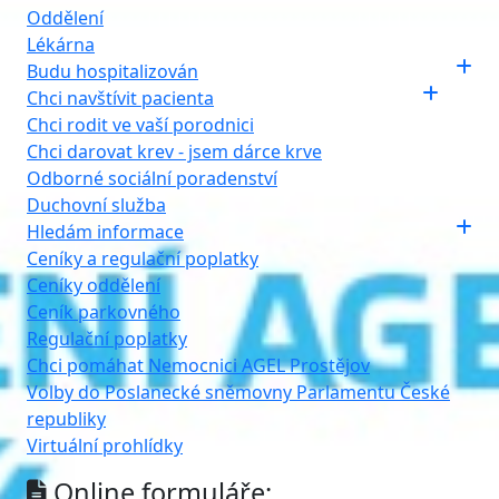
Oddělení
Lékárna
Budu hospitalizován
Chci navštívit pacienta
Chci rodit ve vaší porodnici
Chci darovat krev - jsem dárce krve
Odborné sociální poradenství
Duchovní služba
Hledám informace
Ceníky a regulační poplatky
Ceníky oddělení
Ceník parkovného
Regulační poplatky
Chci pomáhat Nemocnici AGEL Prostějov
Volby do Poslanecké sněmovny Parlamentu České
republiky
Virtuální prohlídky
Online formuláře: