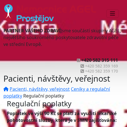
PARTNER VAŠEHO ZDRAVÍ
Jsme součástí skupiny AGEL,
největšího soukromého poskytovatele zdravotní péče
ve střední Evropě.
+420 582 315 111
+420 582 359 169
+420 582 359 170
Pacienti, návštěvy, veřejnost
Pacienti, návštěvy, veřejnost
Ceníky a regulační
poplatky
Regulační poplatky
Regulační poplatky
Poplatek ve výši 90 Kč se platí za využití lékařské
pohotovostní služby, která je v SMN zajišťována: