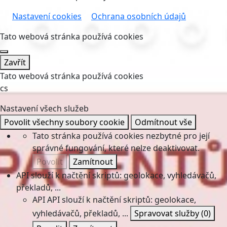
Nastavení cookies
Ochrana osobních údajů
Tato webová stránka používá cookies
Zavřít
Tato webová stránka používá cookies
cs
Nastavení všech služeb
Povolit všechny soubory cookie
Odmítnout vše
Tato stránka používá cookies nezbytné pro její
správné fungování, které nelze deaktivovat.
Povolit
Zamítnout
API slouží k načtění skriptů: geolokace, vyhledávačů,
překladů, ...
API
API slouží k načtění skriptů: geolokace,
vyhledávačů, překladů, ...
Spravovat služby
(0)