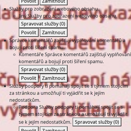
Povolit
Zamítnout
Služby pro zobrazení webového obsahu.
Jiný
Služby pro zobrazení webového obsahu.
Spravovat služby
(0)
Povolit
Zamítnout
Správce komentářů zajišťují vyplňování komentářů a
bojují proti šíření spamu.
Komentáře
Správce komentářů zajišťují vyplňování
komentářů a bojují proti šíření spamu.
Spravovat služby
(0)
Povolit
Zamítnout
Služby podpory ti pomáhají spojit se s týmem stojícím
za stránkou a umožňují ti vyjádřit se k jejím
nedostatkům.
Podpora
Služby podpory ti pomáhají spojit se s
týmem stojícím za stránkou a umožňují ti vyjádřit
se k jejím nedostatkům.
Spravovat služby
(0)
Povolit
Zamítnout