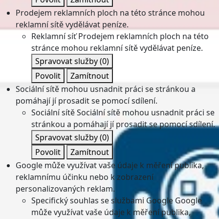
Prodejem reklamních ploch na této stránce mohou
reklamní sítě vydělávat peníze.
Reklamní síť
Prodejem reklamních ploch na této
stránce mohou reklamní sítě vydělávat peníze.
Spravovat služby
(0)
Povolit
Zamítnout
Sociální sítě mohou usnadnit práci se stránkou a
pomáhají jí prosadit se pomocí sdílení.
Sociální sítě
Sociální sítě mohou usnadnit práci se
stránkou a pomáhají jí prosadit se pomocí sdílení.
Spravovat služby
(0)
Povolit
Zamítnout
Google může využívat vaše údaje k měření publika,
reklamnímu účinku nebo k zobrazení
personalizovaných reklam.
Specifický souhlas se službami Google
Google
může využívat vaše údaje k měření publika,