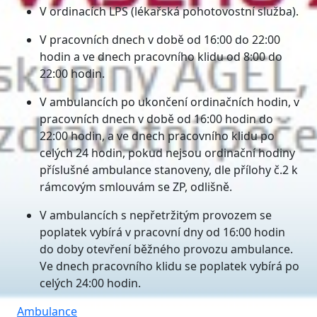
V ordinacích LPS (lékařská pohotovostní služba).
V pracovních dnech v době od 16:00 do 22:00
hodin a ve dnech pracovního klidu od 8:00 do
22:00 hodin.
V ambulancích po ukončení ordinačních hodin, v
pracovních dnech v době od 16:00 hodin do
22:00 hodin, a ve dnech pracovního klidu po
celých 24 hodin, pokud nejsou ordinační hodiny
příslušné ambulance stanoveny, dle přílohy č.2 k
rámcovým smlouvám se ZP, odlišně.
V ambulancích s nepřetržitým provozem se
poplatek vybírá v pracovní dny od 16:00 hodin
do doby otevření běžného provozu ambulance.
Ve dnech pracovního klidu se poplatek vybírá po
celých 24:00 hodin.
Ambulance