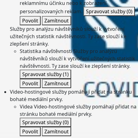
reklamnímu účinku nebo k zobrazení
personalizovaných reklam.
Spravovat služby
(0)
Povolit
Zamítnout
Služby pro analýzu návštěvníků slouží k vytvoření
užitečných statistik návštěvnosti. Ty zase slouží ke
zlepšení stránky.
Statistika návštěvnosti
Služby pro analýzu
návštěvníků slouží k vytvoření užitečných statistik
návštěvnosti. Ty zase slouží ke zlepšení stránky.
Spravovat služby
(1)
Povolit
Zamítnout
Video-hostingové služby pomáhají přidat na stránku
bohaté mediální prvky.
Videa
Video-hostingové služby pomáhají přidat na
stránku bohaté mediální prvky.
Spravovat služby
(0)
Povolit
Zamítnout