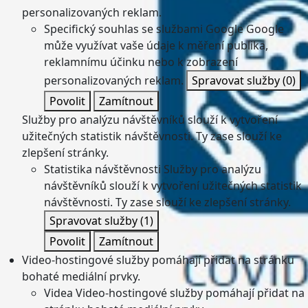
personalizovaných reklam.
Specifický souhlas se službami Google
Google
může využívat vaše údaje k měření publika,
reklamnímu účinku nebo k zobrazení
personalizovaných reklam.
Spravovat služby
(0)
Povolit
Zamítnout
Služby pro analýzu návštěvníků slouží k vytvoření
užitečných statistik návštěvnosti. Ty zase slouží ke
zlepšení stránky.
Statistika návštěvnosti
Služby pro analýzu
návštěvníků slouží k vytvoření užitečných statistik
návštěvnosti. Ty zase slouží ke zlepšení stránky.
Spravovat služby
(1)
Povolit
Zamítnout
Video-hostingové služby pomáhají přidat na stránku
bohaté mediální prvky.
Videa
Video-hostingové služby pomáhají přidat na