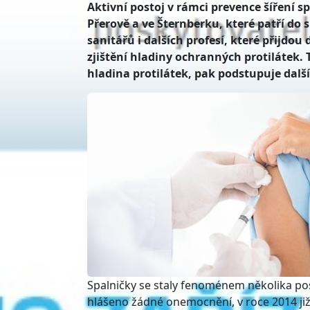
Aktivní postoj v rámci prevence šíření s
Přerově a ve Šternberku, které patří do 
sanitářů i dalších profesí, které přijdo
zjištění hladiny ochranných protilátek.
hladina protilátek, pak podstupuje dalš
Spalničky se staly fenoménem několika posl
hlášeno žádné onemocnění, v roce 2014 již