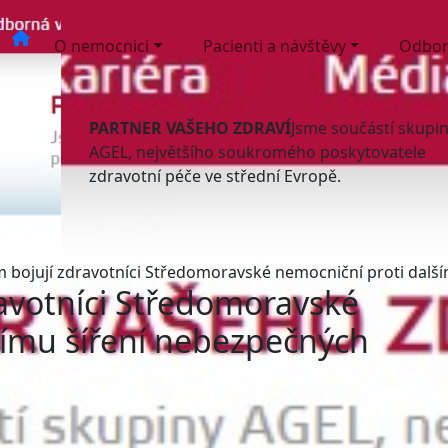
O nemocnici
Pacienti a návštěvy
Odbor
PARTNER VAŠEHO ZDRAVÍ
Jsme součástí skupi
AGEL, největšího soukromého poskytovatele
zdravotní péče ve střední Evropě.
 bojují zdravotníci Středomoravské nemocniční proti další
avotníci Středomoravské
šímu šíření nebezpečných