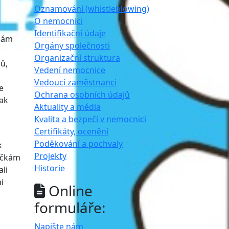
Oznamování (whistleblowing)
O nemocnici
Identifikační údaje
 nám
Orgány společnosti
Organizační struktura
ů,
Vedení nemocnice
Vedoucí zaměstnanci
e
Ochrana osobních údajů
tak
Aktuality a média
Kvalita a bezpečí v nemocnici
Certifikáty, ocenění
Poděkování a pochvaly
k
Projekty
ničkám
Historie
li
i
Online
formuláře:
Napište nám