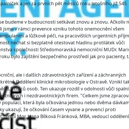
alniček a jen za prvních pět měsíců roku letošního již 545
i se budeme v budoucnosti setkávat znovu a znovu. Ačkoliv
ídli jsme v rámci prevence vzniku tohoto onemocnění všem
ambulantní a lůžkové péči, na pracovištích urgentních příjm
st nechat si bezplatně otestovat hladinu protilátek vůči
enstva společnosti Středomoravská nemocniční MUDr. Mari
roku bylo zajištění bezpečného prostředí jak pro pacienty, 
ční, ale i dalších zdravotnických zařízení a záchranných
rétně Oddělení klinické mikrobiologie v Ostravě. Vznikl ta
ěř 8,5 tisíců osob. Ten ukazuje rozdíl v odolnosti vůči spal
otnických i nezdravotnických firem. "Celkem jsme zpracova
 že v populaci, která byla očkována jednou nebo dvěma dávkam
dky ukazují, že očkování časem vyvane a prevencí proti
," míní Mgr. Hana Bílková Fránková, MBA, vedoucí oddělení
h.