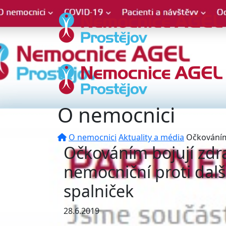
O nemocnici
O nemocnici
Aktuality a média
Očkováním
Očkováním bojují zdr
nemocniční proti dal
spalniček
28.6.2019