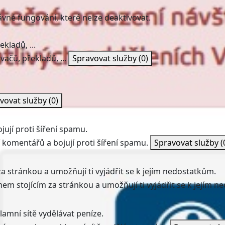
ávné fungování, které nelze deaktivovat.
kladů, ...
vačů, překladů, ...
Spravovat služby
(0)
vovat služby
(0)
ují proti šíření spamu.
 komentářů a bojují proti šíření spamu.
Spravovat služby
(
a stránkou a umožňují ti vyjádřit se k jejím nedostatkům.
mem stojícím za stránkou a umožňují ti vyjádřit se k jejím 
amní sítě vydělávat peníze.