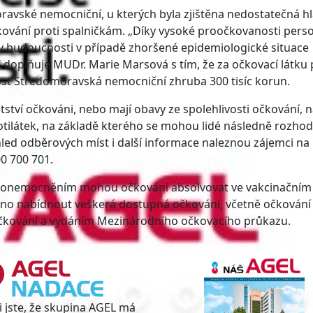
ravské nemocniční, u kterých byla zjištěna nedostatečná h
čkování proti spalničkám. „Díky vysoké proočkovanosti pers
l v budoucnosti v případě zhoršené epidemiologické situace
 doplňuje MUDr. Marie Marsová s tím, že za očkovací látku 
ost Středomoravská nemocniční zhruba 300 tisíc korun.
dětství očkováni, nebo mají obavy ze spolehlivosti očkování, n
otilátek, na základě kterého se mohou lidé následně rozho
led odběrových míst i další informace naleznou zájemci na
0 700 701.
ným onemocněním mohou očkování absolvovat ve vakcinačním
no nabídnout veškerá dostupná očkování, včetně očkování 
o očkování a vydáním Mezinárodního očkovacího průkazu.
i jste, že skupina AGEL má