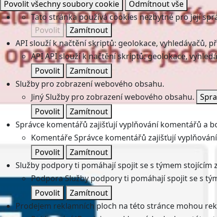
Povolit všechny soubory cookie
Odmítnout vše
Tato stránka používá cookies nezbytné pro její spr
Povolit
Zamítnout
API slouží k načtění skriptů: geolokace, vyhledávačů, pře
API
API slouží k načtění skriptů: geolokace, vyhledá
Povolit
Zamítnout
Služby pro zobrazení webového obsahu.
Jiný
Služby pro zobrazení webového obsahu.
Spra
Povolit
Zamítnout
Správce komentářů zajišťují vyplňování komentářů a boj
Komentáře
Správce komentářů zajišťují vyplňování
Povolit
Zamítnout
Služby podpory ti pomáhají spojit se s týmem stojícím z
Podpora
Služby podpory ti pomáhají spojit se s tý
Povolit
Zamítnout
Prodejem reklamních ploch na této stránce mohou rekl