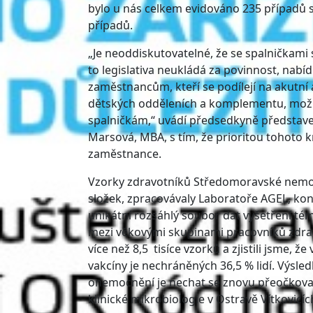
bylo u nás celkem evidováno 235 případů sp
případů.
„Je neoddiskutovatelné, že se spalničkam
to legislativa neukládá za povinnost, nab
zaměstnancům, kteří se podílejí na akutní 
dětských odděleních a komplementu, možno
spalničkám,“ uvádí předsedkyně představ
Marsová, MBA, s tím, že prioritou tohoto k
zaměstnance.
Vzorky zdravotníků Středomoravské nemocni
složek, zpracovávaly Laboratoře AGEL, konk
unikátní rozsáhlý soubor dat vyšetření tém
mezi věkovými skupinami pracovníků zdrav
více než 8,5 tisíce vzorků a zjistili jsme,
vakcíny je nechráněných 36,5 % lidí. Výsle
onemocnění je nechat se znovu přeočkovat
klinické mikrobiologie v Ostravě Vítkovicíc