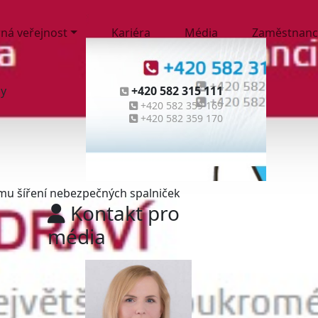
ná veřejnost
Kariéra
Média
Zaměstnanc
ny
+420 582 315 111
+420 582 359 169
+420 582 359 170
mu šíření nebezpečných spalniček
Kontakt pro
média