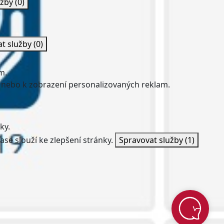
užby
(0)
at služby
(0)
m.
 nebo k zobrazení personalizovaných reklam.
ky.
ase slouží ke zlepšení stránky.
Spravovat služby
(1)