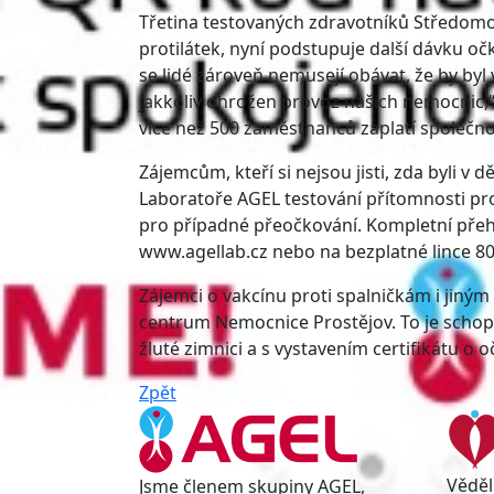
Třetina testovaných zdravotníků Středomo
protilátek, nyní podstupuje další dávku o
se lidé zároveň nemusejí obávat, že by by
jakkoliv ohrožen provoz našich nemocnic,“
více než 500 zaměstnanců zaplatí společn
Zájemcům, kteří si nejsou jisti, zda byli v 
Laboratoře AGEL testování přítomnosti pr
pro případné přeočkování. Kompletní přeh
www.agellab.cz nebo na bezplatné lince 80
Zájemci o vakcínu proti spalničkám i ji
centrum Nemocnice Prostějov. To je schop
žluté zimnici a s vystavením certifikátu 
Zpět
Věděl
Jsme členem skupiny AGEL,