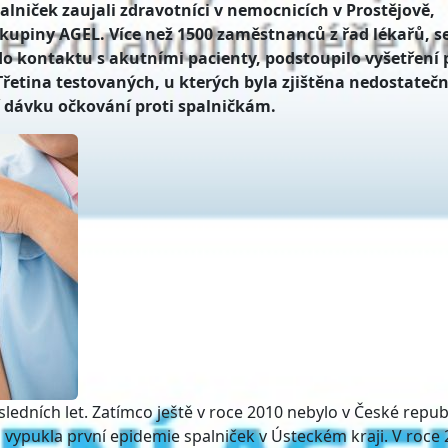
palniček zaujali zdravotníci v nemocnicích v Prostějově,
skupiny AGEL. Více než 1500 zaměstnanců z řad lékařů, se
u do kontaktu s akutními pacienty, podstoupilo vyšetření 
 Třetina testovaných, u kterých byla zjištěna nedostateč
í dávku očkování proti spalničkám.
edních let. Zatímco ještě v roce 2010 nebylo v České repub
 vypukla první epidemie spalniček v Ústeckém kraji. V roce