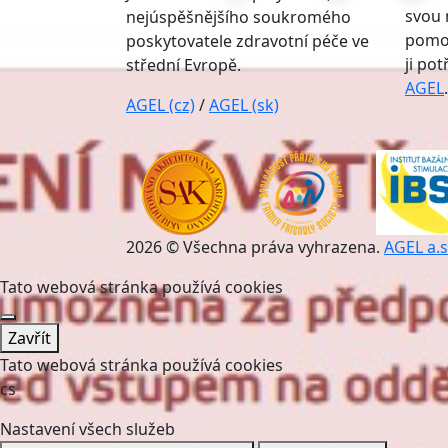
svou 
nejúspěšnějšího soukromého
pomoc
poskytovatele zdravotní péče ve
ji po
střední Evropě.
AGEL
.
AGEL (cz)
/
AGEL (sk)
2026 © Všechna práva vyhrazena.
AGEL a.s
Tato webová stránka používá cookies
Zavřít
Tato webová stránka používá cookies
cs
Nastavení všech služeb