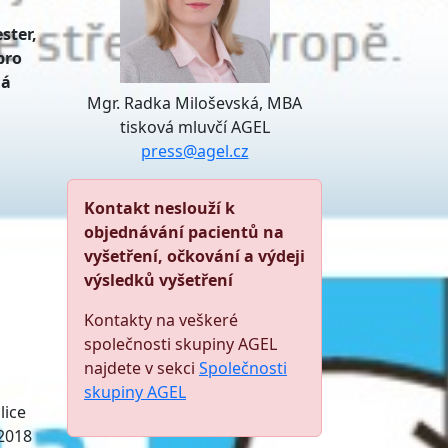
ster,
pro
ná
Mgr. Radka Miloševská, MBA
tisková mluvčí AGEL
press@agel.cz
Kontakt neslouží k
objednávání pacientů na
vyšetření, očkování a výdeji
výsledků vyšetření
Kontakty na veškeré
společnosti skupiny AGEL
najdete v sekci
Společnosti
skupiny AGEL
lice
 2018