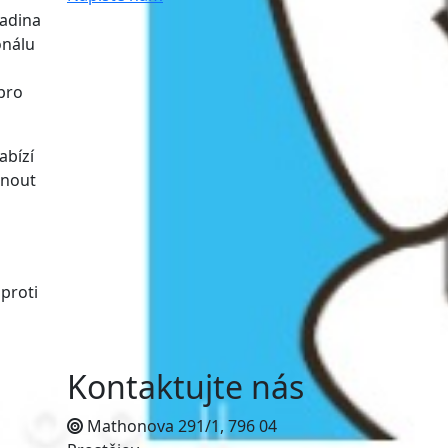
ladina
onálu
pro
abízí
dnout
proti
Kontaktujte nás
Mathonova 291/1, 796 04