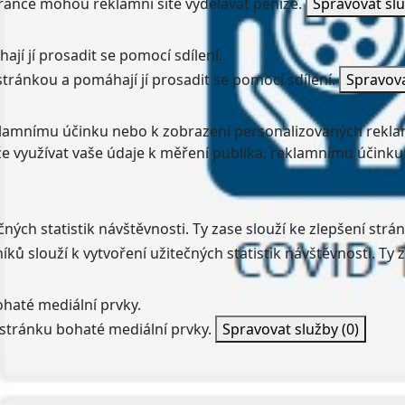
ránce mohou reklamní sítě vydělávat peníze.
Spravovat sl
jí jí prosadit se pomocí sdílení.
stránkou a pomáhají jí prosadit se pomocí sdílení.
Spravov
klamnímu účinku nebo k zobrazení personalizovaných rekla
 využívat vaše údaje k měření publika, reklamnímu účinku
ných statistik návštěvnosti. Ty zase slouží ke zlepšení strán
ků slouží k vytvoření užitečných statistik návštěvnosti. Ty z
haté mediální prvky.
stránku bohaté mediální prvky.
Spravovat služby
(0)