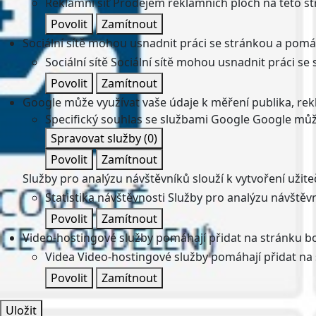
Reklamní síť
Prodejem reklamních ploch na této st
Povolit
Zamítnout
Sociální sítě mohou usnadnit práci se stránkou a pomáha
Sociální sítě
Sociální sítě mohou usnadnit práci se 
Povolit
Zamítnout
Google může využívat vaše údaje k měření publika, re
Specifický souhlas se službami Google
Google může
Spravovat služby
(0)
Povolit
Zamítnout
Služby pro analýzu návštěvníků slouží k vytvoření užiteč
Statistika návštěvnosti
Služby pro analýzu návštěvní
Povolit
Zamítnout
Video-hostingové služby pomáhají přidat na stránku bo
Videa
Video-hostingové služby pomáhají přidat na 
Povolit
Zamítnout
Uložit