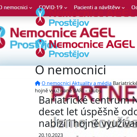
O nemocnici
O nemocnici
Aktuality a média
Bariatrick
hojně využívané BARI – kluby.
Bariatrické centrum 
deset let úspěšně odo
nabízí i hojně využíva
20.10.2023