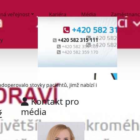
ná veřejnost
Kariéra
Média
Zaměstnanc
ny
+420 582 315 111
+420 582 359 169
+420 582 359 170
operovalo stovky pacientů, jimž nabízí i
Kontakt pro
média
ž