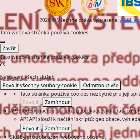
2026 © Všechna práva vyhrazena.
AGEL a.s
Tato webová stránka používá cookies
Zavřít
Tato webová stránka používá cookies
cs
Nastavení všech služeb
Povolit všechny soubory cookie
Odmítnout vše
Tato stránka používá cookies nezbytné pro její spr
Povolit
Zamítnout
API slouží k načtění skriptů: geolokace, vyhledávačů, pře
API
API slouží k načtění skriptů: geolokace, vyhledá
Povolit
Zamítnout
Služby pro zobrazení webového obsahu.