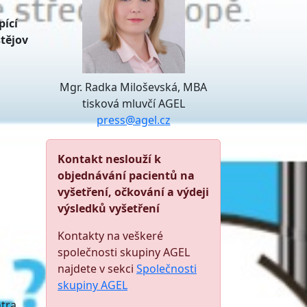
pící
stějov
Mgr. Radka Miloševská, MBA
tisková mluvčí AGEL
press@agel.cz
Kontakt neslouží k
objednávání pacientů na
vyšetření, očkování a výdeji
výsledků vyšetření
Kontakty na veškeré
společnosti skupiny AGEL
najdete v sekci
Společnosti
skupiny AGEL
tra,