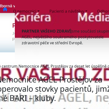
O nemocnici
Pacienti a návštěvy
Odbor
PARTNER VAŠEHO ZDRAVÍ
Jsme součástí skupi
AGEL, největšího soukromého poskytovatele
zdravotní péče ve střední Evropě.
é centrum Nemocnice AGEL Prostějov za deset let úspěšně od
Nemocnice AGEL Prostějov za
perovalo stovky pacientů, jim
né BARI – kluby.