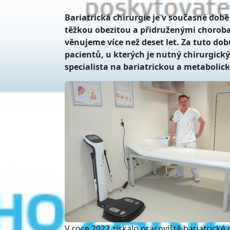
Bariatrická chirurgie je v současné době
těžkou obezitou a přidruženými chorobam
věnujeme více než deset let. Za tuto do
pacientů, u kterých je nutný chirurgický
specialista na bariatrickou a metabolic
V roce 2022 získalo pracoviště bariatrické 