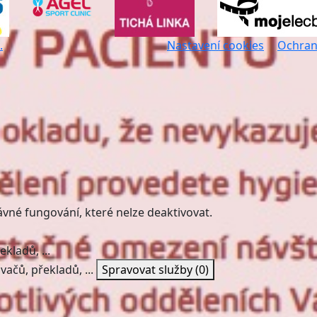
.
Nastavení cookies
Ochran
ávné fungování, které nelze deaktivovat.
kladů, ...
vačů, překladů, ...
Spravovat služby
(0)