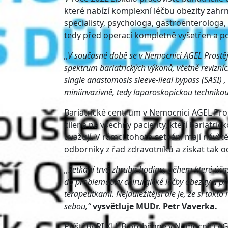
které nabízí komplexní léčbu obezity zahr
specialisty, psychologa, gastroenterologa,
tedy před operací kompletně vyšetřen a p
,,V současné době se v Nemocnici AGEL Prostějo
spektrum bariatrických výkonů, včetně revizníc
single anastomosis sleeve-ileal bypass (SASI)
miniinvazivně, tedy laparoskopickou technikou
Bariatrické centrum v Nemocnici AGEL Pros
cílena na všechny pacienty, kteří bariatrick
uvažují. V rámci tohoto setkání mají návš
odborníky z řad zdravotníků a získat tak od
,,Setkání trvá zhruba hodinu, během které úč
do problematiky chirurgické léčby obezity a př
terapeutkami. Nejdůležitější ale je, že si tak
sebou,“
vysvětluje MUDr. Petr Vaverka.
Příští BARI KLUB proběhne v Nemocnici AG