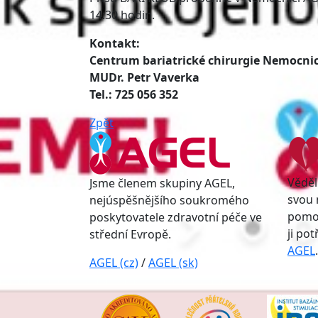
14:30 hodin.
Kontakt:
Centrum bariatrické chirurgie Nemocnic
MUDr. Petr Vaverka
Tel.: 725 056 352
Zpět
Věděl
Jsme členem skupiny AGEL,
svou 
nejúspěšnějšího soukromého
pomoc
poskytovatele zdravotní péče ve
ji po
střední Evropě.
AGEL
.
AGEL (cz)
/
AGEL (sk)