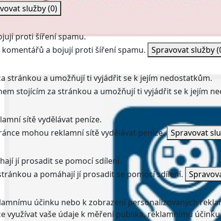
vovat služby
(0)
ují proti šíření spamu.
 komentářů a bojují proti šíření spamu.
Spravovat služby
(
a stránkou a umožňují ti vyjádřit se k jejím nedostatkům.
mem stojícím za stránkou a umožňují ti vyjádřit se k jejím 
amní sítě vydělávat peníze.
ránce mohou reklamní sítě vydělávat peníze.
Spravovat sl
jí jí prosadit se pomocí sdílení.
stránkou a pomáhají jí prosadit se pomocí sdílení.
Spravov
klamnímu účinku nebo k zobrazení personalizovaných rekla
 využívat vaše údaje k měření publika, reklamnímu účinku