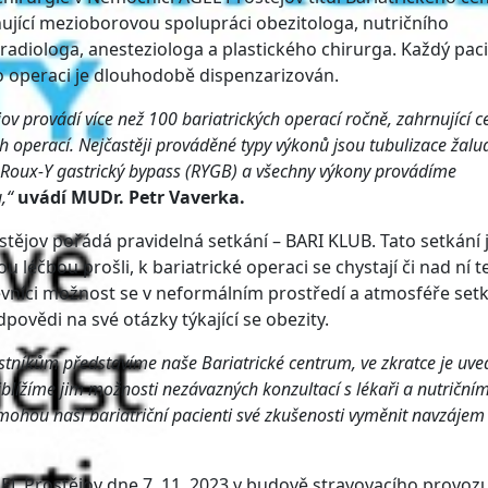
nující mezioborovou spolupráci obezitologa, nutričního
 radiologa, anesteziologa a plastického chirurga. Každý paci
o operaci je dlouhodobě dispenzarizován.
v provádí více než 100 bariatrických operací ročně, zahrnující c
h operací. Nejčastěji prováděné typy výkonů jsou tubulizace žalu
 , Roux-Y gastrický bypass (RYGB) a všechny výkony provádíme
,“
uvádí MUDr. Petr Vaverka.
tějov pořádá pravidelná setkání – BARI KLUB. Tato setkání 
ou léčbou prošli, k bariatrické operaci se chystají či nad ní 
těvníci možnost se v neformálním prostředí a atmosféře setk
povědi na své otázky týkající se obezity.
astníkům představíme naše Bariatrické centrum, ve zkratce je uv
iblížíme jim možnosti nezávazných konzultací s lékaři a nutričním
to mohou naši bariatriční pacienti své zkušenosti vyměnit navzájem
EL Prostějov dne 7. 11. 2023 v budově stravovacího provoz