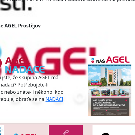
e AGEL Prostějov
i jste, že skupina AGEL má
nadaci? Potřebujete-li
 nebo znáte-li někoho, kdo
třebuje, obraťe se na
NADACI