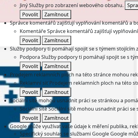
Jiný
Služby pro zobrazení webového obsahu.
Spra
Povolit
Zamítnout
Správce komentářů zajišťují vyplňování komentářů a boj
Komentáře
Správce komentářů zajišťují vyplňování
Povolit
Zamítnout
Služby podpory ti pomáhají spojit se s týmem stojícím z
Podpora
Služby podpory ti pomáhají spojit se s tý
Povolit
Zamítnout
Prodejem reklamních ploch na této stránce mohou rekl
Reklamní síť
Prodejem reklamních ploch na této st
Povolit
Zamítnout
Sociální sítě mohou usnadnit práci se stránkou a pomáha
Sociální sítě
Sociální sítě mohou usnadnit práci se 
Povolit
Zamítnout
Google může využívat vaše údaje k měření publika, re
Specifický souhlas se službami Google
Google může