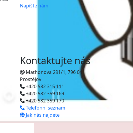
Napište nám
Kontaktujte nás
Mathonova 291/1, 796 04
Prostějov
+420 582 315 111
+420 582 359 169
+420 582 359 170
Telefonní seznam
Jak nás najdete