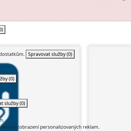
0)
nedostatkům.
Spravovat služby
(0)
užby
(0)
at služby
(0)
m.
 nebo k zobrazení personalizovaných reklam.