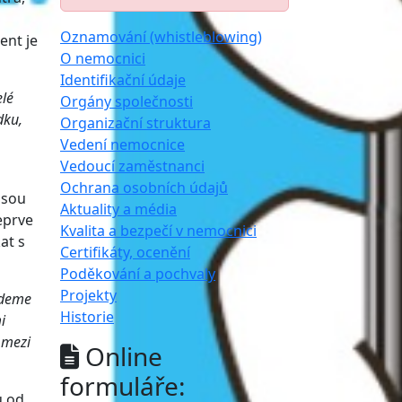
Oznamování (whistleblowing)
ent je
O nemocnici
Identifikační údaje
elé
Orgány společnosti
dku,
Organizační struktura
Vedení nemocnice
Vedoucí zaměstnanci
Ochrana osobních údajů
jsou
Aktuality a média
teprve
Kvalita a bezpečí v nemocnici
at s
Certifikáty, ocenění
Poděkování a pochvaly
Projekty
edeme
Historie
i
 mezi
Online
formuláře:
u od