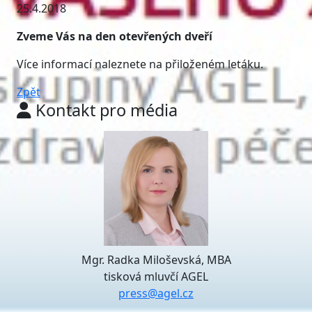
25.4.2018
Zveme Vás na den otevřených dveří
Více informací naleznete na přiloženém letáku.
Zpět
Kontakt pro média
Mgr. Radka Miloševská, MBA
tisková mluvčí AGEL
press@agel.cz