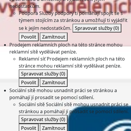
nedostatkům.
Podpora
Služby podpory ti pomáhají spojit se s
týmem stojícím za stránkou a umožňují ti vyjádřit
se k jejím nedostatkům.
Spravovat služby
(0)
Povolit
Zamítnout
Prodejem reklamních ploch na této stránce mohou
reklamní sítě vydělávat peníze.
Reklamní síť
Prodejem reklamních ploch na této
stránce mohou reklamní sítě vydělávat peníze.
Spravovat služby
(0)
Povolit
Zamítnout
Sociální sítě mohou usnadnit práci se stránkou a
pomáhají jí prosadit se pomocí sdílení.
Sociální sítě
Sociální sítě mohou usnadnit práci se
stránkou a pomáhají jí prosadit se pomocí sdílení.
Spravovat služby
(0)
Povolit
Zamítnout