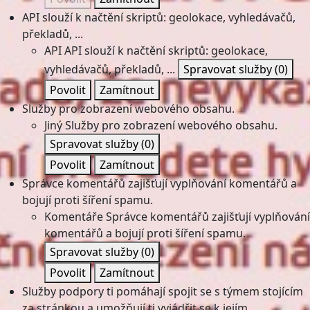
API slouží k načtění skriptů: geolokace, vyhledávačů,
překladů, ...
API
API slouží k načtění skriptů: geolokace,
vyhledávačů, překladů, ...
Spravovat služby
(0)
Povolit
Zamítnout
Služby pro zobrazení webového obsahu.
Jiný
Služby pro zobrazení webového obsahu.
Spravovat služby
(0)
Povolit
Zamítnout
Správce komentářů zajišťují vyplňování komentářů a
bojují proti šíření spamu.
Komentáře
Správce komentářů zajišťují vyplňování
komentářů a bojují proti šíření spamu.
Spravovat služby
(0)
Povolit
Zamítnout
Služby podpory ti pomáhají spojit se s týmem stojícím
za stránkou a umožňují ti vyjádřit se k jejím