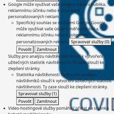
Google může využívat vaše údaje k měření publika,
reklamnímu účinku nebo k zobrazení
personalizovaných reklam.
Specifický souhlas se službami Google
Google
může využívat vaše údaje k měření publika,
reklamnímu účinku nebo k zobrazení
personalizovaných reklam.
Spravovat služby
(0)
Povolit
Zamítnout
Služby pro analýzu návštěvníků slouží k vytvoření
užitečných statistik návštěvnosti. Ty zase slouží ke
zlepšení stránky.
Statistika návštěvnosti
Služby pro analýzu
návštěvníků slouží k vytvoření užitečných statistik
návštěvnosti. Ty zase slouží ke zlepšení stránky.
Spravovat služby
(1)
Povolit
Zamítnout
Video-hostingové služby pomáhají přidat na stránku