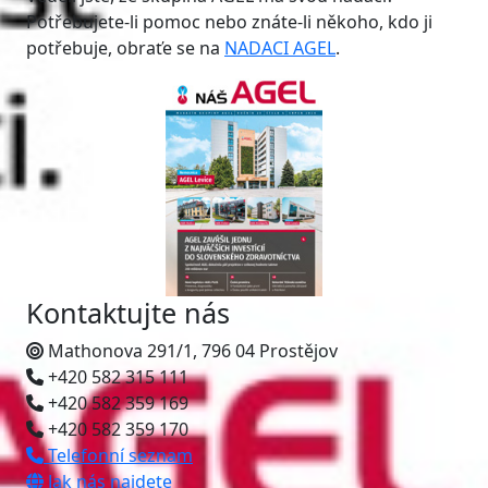
Potřebujete-li pomoc nebo znáte-li někoho, kdo ji
potřebuje, obraťe se na
NADACI AGEL
.
Kontaktujte nás
Mathonova 291/1, 796 04 Prostějov
+420 582 315 111
+420 582 359 169
+420 582 359 170
Telefonní seznam
Jak nás najdete