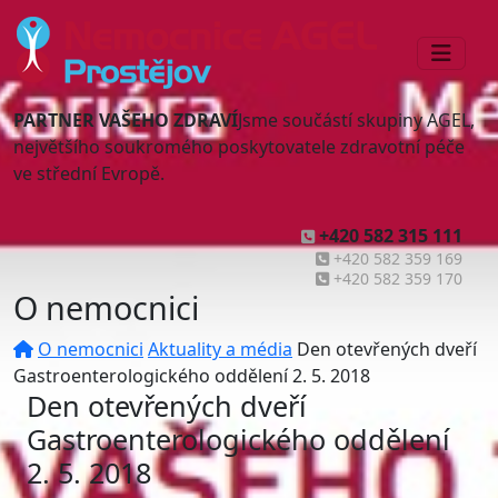
PARTNER VAŠEHO ZDRAVÍ
Jsme součástí skupiny AGEL,
největšího soukromého poskytovatele zdravotní péče
ve střední Evropě.
+420 582 315 111
+420 582 359 169
+420 582 359 170
O nemocnici
O nemocnici
Aktuality a média
Den otevřených dveří
Gastroenterologického oddělení 2. 5. 2018
Den otevřených dveří
Gastroenterologického oddělení
2. 5. 2018