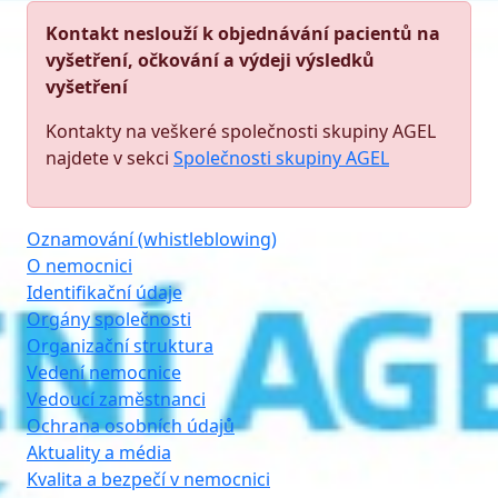
Kontakt neslouží k objednávání pacientů na
vyšetření, očkování a výdeji výsledků
vyšetření
Kontakty na veškeré společnosti skupiny AGEL
najdete v sekci
Společnosti skupiny AGEL
Oznamování (whistleblowing)
O nemocnici
Identifikační údaje
Orgány společnosti
Organizační struktura
Vedení nemocnice
Vedoucí zaměstnanci
Ochrana osobních údajů
Aktuality a média
Kvalita a bezpečí v nemocnici