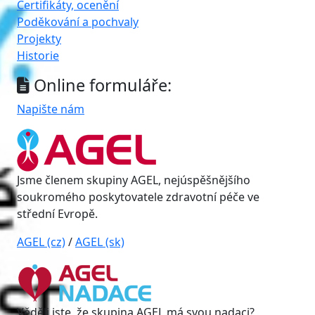
Certifikáty, ocenění
Poděkování a pochvaly
Projekty
Historie
Online formuláře:
Napište nám
Jsme členem skupiny AGEL, nejúspěšnějšího
soukromého poskytovatele zdravotní péče ve
střední Evropě.
AGEL (cz)
/
AGEL (sk)
Věděli jste, že skupina AGEL má svou nadaci?