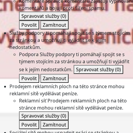
Komentáře
Správce komentářů zajišťují vyplňování
komentářů a bojují proti šíření spamu.
Spravovat služby
(0)
Povolit
Zamítnout
Služby podpory ti pomáhají spojit se s týmem stojícím
za stránkou a umožňují ti vyjádřit se k jejím
nedostatkům.
Podpora
Služby podpory ti pomáhají spojit se s
týmem stojícím za stránkou a umožňují ti vyjádřit
se k jejím nedostatkům.
Spravovat služby
(0)
Povolit
Zamítnout
Prodejem reklamních ploch na této stránce mohou
reklamní sítě vydělávat peníze.
Reklamní síť
Prodejem reklamních ploch na této
stránce mohou reklamní sítě vydělávat peníze.
Spravovat služby
(0)
Povolit
Zamítnout
Sociální sítě mohou usnadnit práci se stránkou a