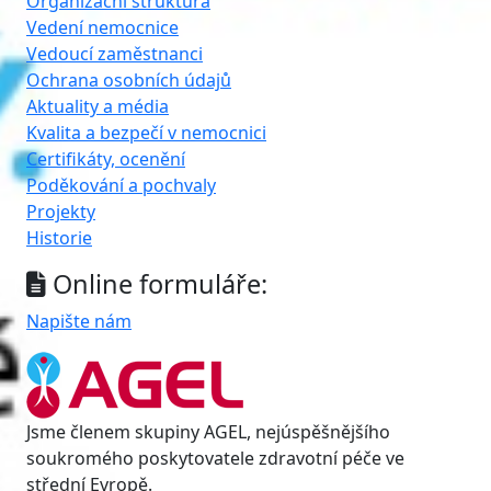
Organizační struktura
Vedení nemocnice
Vedoucí zaměstnanci
Ochrana osobních údajů
Aktuality a média
Kvalita a bezpečí v nemocnici
Certifikáty, ocenění
Poděkování a pochvaly
Projekty
Historie
Online formuláře:
Napište nám
Jsme členem skupiny AGEL, nejúspěšnějšího
soukromého poskytovatele zdravotní péče ve
střední Evropě.