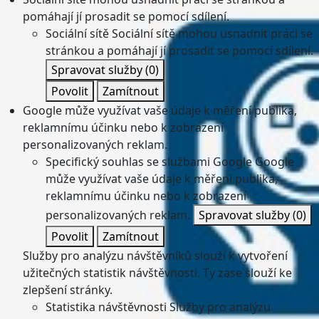
pomáhají jí prosadit se pomocí sdílení.
Sociální sítě
Sociální sítě mohou usnadnit práci se
stránkou a pomáhají jí prosadit se pomocí sdílení.
Spravovat služby
(0)
Povolit
Zamítnout
Google může využívat vaše údaje k měření publika,
reklamnímu účinku nebo k zobrazení
personalizovaných reklam.
Specifický souhlas se službami Google
Google
může využívat vaše údaje k měření publika,
reklamnímu účinku nebo k zobrazení
personalizovaných reklam.
Spravovat služby
(0)
Povolit
Zamítnout
Služby pro analýzu návštěvníků slouží k vytvoření
užitečných statistik návštěvnosti. Ty zase slouží ke
zlepšení stránky.
Statistika návštěvnosti
Služby pro analýzu