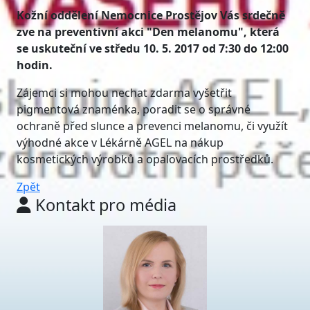
Kožní oddělení Nemocnice Prostějov Vás srdečně
zve na preventivní akci "Den melanomu", která
se uskuteční ve středu 10. 5. 2017 od 7:30 do 12:00
hodin.
Zájemci si mohou nechat zdarma vyšetřit
pigmentová znaménka, poradit se o správné
ochraně před slunce a prevenci melanomu, či využít
výhodné akce v Lékárně AGEL na nákup
kosmetických výrobků a opalovacích prostředků.
Zpět
Kontakt pro média