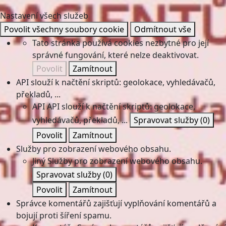
Nastavení všech služeb
Povolit všechny soubory cookie
Odmítnout vše
Tato stránka používá cookies nezbytné pro její
správné fungování, které nelze deaktivovat.
Povolit
Zamítnout
API slouží k načtění skriptů: geolokace, vyhledávačů,
překladů, ...
API
API slouží k načtění skriptů: geolokace,
vyhledávačů, překladů, ...
Spravovat služby
(0)
Povolit
Zamítnout
Služby pro zobrazení webového obsahu.
Jiný
Služby pro zobrazení webového obsahu.
Spravovat služby
(0)
Povolit
Zamítnout
Správce komentářů zajišťují vyplňování komentářů a
bojují proti šíření spamu.