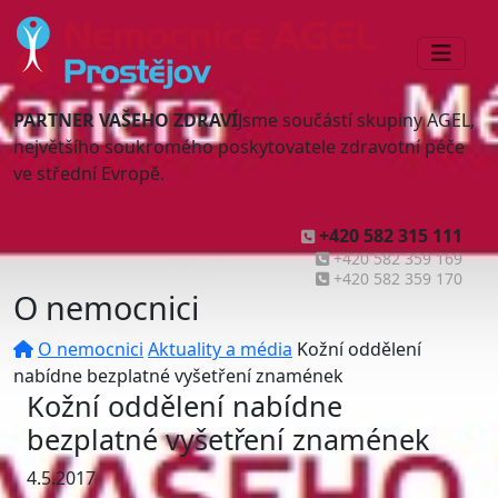
PARTNER VAŠEHO ZDRAVÍ
Jsme součástí skupiny AGEL,
největšího soukromého poskytovatele zdravotní péče
ve střední Evropě.
+420 582 315 111
+420 582 359 169
+420 582 359 170
O nemocnici
O nemocnici
Aktuality a média
Kožní oddělení
nabídne bezplatné vyšetření znamének
Kožní oddělení nabídne
bezplatné vyšetření znamének
4.5.2017