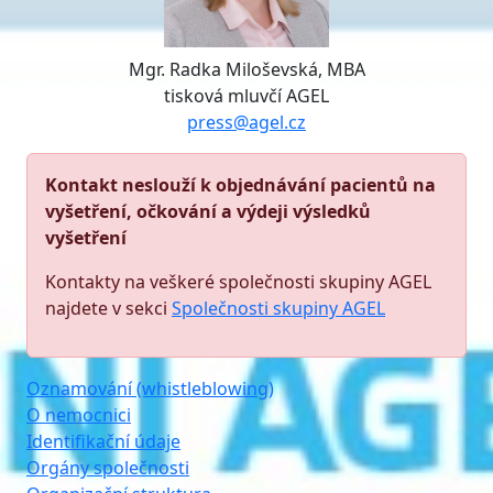
Mgr. Radka Miloševská, MBA
tisková mluvčí AGEL
press@agel.cz
Kontakt neslouží k objednávání pacientů na
vyšetření, očkování a výdeji výsledků
vyšetření
Kontakty na veškeré společnosti skupiny AGEL
najdete v sekci
Společnosti skupiny AGEL
Oznamování (whistleblowing)
O nemocnici
Identifikační údaje
Orgány společnosti