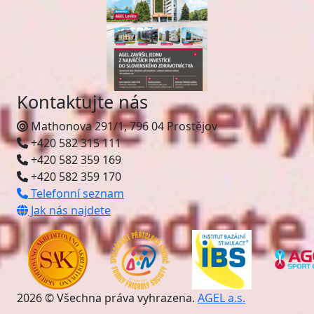
Kontaktujte nás
Mathonova 291/1, 796 04 Prostějov
+420 582 315 111
+420 582 359 169
+420 582 359 170
Telefonní seznam
Jak nás najdete
2026 © Všechna práva vyhrazena.
AGEL a.s.