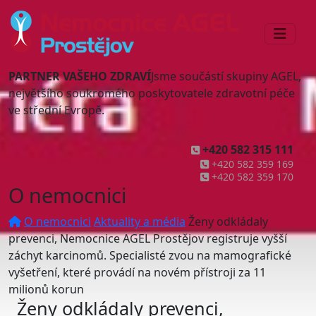
PARTNER VAŠEHO ZDRAVÍ
Jsme součástí skupiny AGEL,
největšího soukromého poskytovatele zdravotní péče
ve střední Evropě.
+420 582 315 111
+420 582 359 169
+420 582 359 170
O nemocnici
O nemocnici
Aktuality a média
Ženy odkládaly
prevenci, Nemocnice AGEL Prostějov registruje vyšší
záchyt karcinomů. Specialisté zvou na mamografické
vyšetření, které provádí na novém přístroji za 11
milionů korun
Ženy odkládaly prevenci,