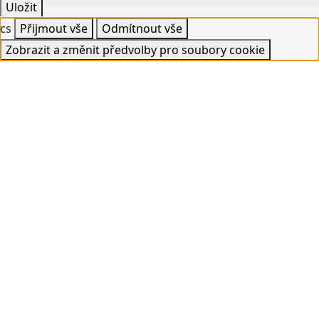
Uložit
cs
Přijmout vše
Odmítnout vše
Zobrazit a změnit předvolby pro soubory cookie