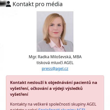
Kontakt pro média
Mgr. Radka Miloševská, MBA
tisková mluvčí AGEL
press@agel.cz
Kontakt neslouží k objednávání pacientů na
vyšetření, očkování a výdeji výsledků
vyšetření
Kontakty na veškeré společnosti skupiny AGEL