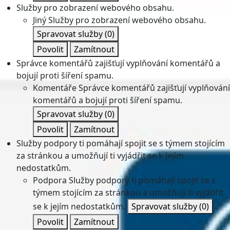
Služby pro zobrazení webového obsahu.
Jiný
Služby pro zobrazení webového obsahu.
Spravovat služby
(0)
Povolit
Zamítnout
Správce komentářů zajišťují vyplňování komentářů a
bojují proti šíření spamu.
Komentáře
Správce komentářů zajišťují vyplňování
komentářů a bojují proti šíření spamu.
Spravovat služby
(0)
Povolit
Zamítnout
Služby podpory ti pomáhají spojit se s týmem stojícím
za stránkou a umožňují ti vyjádřit se k jejím
nedostatkům.
Podpora
Služby podpory ti pomáhají spojit se s
týmem stojícím za stránkou a umožňují ti vyjádřit
se k jejím nedostatkům.
Spravovat služby
(0)
Povolit
Zamítnout