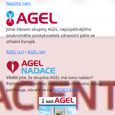
Napište nám
Jsme členem skupiny AGEL, nejúspěšnějšího
soukromého poskytovatele zdravotní péče ve
střední Evropě.
AGEL (cz)
/
AGEL (sk)
Věděli jste, že skupina AGEL má svou nadaci?
Potřebujete-li pomoc nebo znáte-li někoho, kdo ji
potřebuje, obraťe se na
NADACI AGEL
.