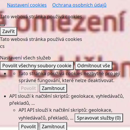
Nastavení cookies
Ochrana osobních údajů
Tato webová stránka používá cookies
Zavřít
Tato webová stránka používá cookies
cs
Nastavení všech služeb
Povolit všechny soubory cookie
Odmítnout vše
Tato stránka používá cookies nezbytné pro její
správné fungování, které nelze deaktivovat.
Povolit
Zamítnout
API slouží k načtění skriptů: geolokace, vyhledávačů,
překladů, ...
API
API slouží k načtění skriptů: geolokace,
vyhledávačů, překladů, ...
Spravovat služby
(0)
Povolit
Zamítnout