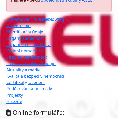
najdete v sekci
Společnosti skupiny AGEL
Oznamování (whistleblowing)
O nemocnici
Identifikační údaje
Orgány společnosti
Organizační struktura
Vedení nemocnice
Vedoucí zaměstnanci
Ochrana osobních údajů
Aktuality a média
Kvalita a bezpečí v nemocnici
Certifikáty, ocenění
Poděkování a pochvaly
Projekty
Historie
Online formuláře: