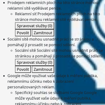
Prodejem reklamních ploch na této stránce mohou
reklamní sítě vydělávat peníze.
Reklamní síť
Prodejem reklamních ploch na této
stránce mohou reklamní sítě vydělávat peníze.
Spravovat služby
(0)
Povolit
Zamítnout
Sociální sítě mohou usnadnit práci se stránkou a
pomáhají jí prosadit se pomocí sdílení.
Sociální sítě
Sociální sítě mohou usnadnit práci se
stránkou a pomáhají jí prosadit se pomocí sdílení.
Spravovat služby
(0)
Povolit
Zamítnout
Google může využívat vaše údaje k měření publika,
reklamnímu účinku nebo k zobrazení
personalizovaných reklam.
Specifický souhlas se službami Google
Google
může využívat vaše údaje k měření publika,
reklamnímu účinku nebo k zobrazení