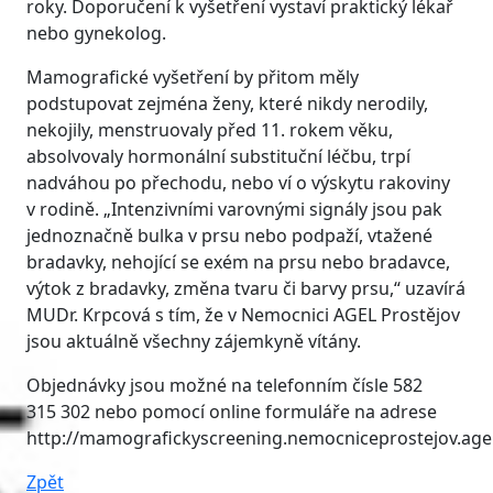
roky. Doporučení k vyšetření vystaví praktický lékař
nebo gynekolog.
Mamografické vyšetření by přitom měly
podstupovat zejména ženy, které nikdy nerodily,
nekojily, menstruovaly před 11. rokem věku,
absolvovaly hormonální substituční léčbu, trpí
nadváhou po přechodu, nebo ví o výskytu rakoviny
v rodině. „Intenzivními varovnými signály jsou pak
jednoznačně bulka v prsu nebo podpaží, vtažené
bradavky, nehojící se exém na prsu nebo bradavce,
výtok z bradavky, změna tvaru či barvy prsu,“ uzavírá
MUDr. Krpcová s tím, že v Nemocnici AGEL Prostějov
jsou aktuálně všechny zájemkyně vítány.
Objednávky jsou možné na telefonním čísle 582
315 302 nebo pomocí online formuláře na adrese
http://mamografickyscreening.nemocniceprostejov.agel
Zpět