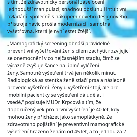
s tím, že zdravotnický personál zase ocení
jednodušší manipulaci, snadnou obsluhu i intuitivní
ovládání. Společně s nákupem nového designového
přístroje navíc prošla modernizací i samotná
vyšetřovna, která je nyní estetičtější.
„Mamografický screening obnáší pravidelné
preventivní vyšetřování žen s cílem zachytit rozvíjející
se onemocnění v co nejčasnějším stadiu, čímž se
výrazně zvyšuje šance na úplné vyléčení
ženy. Samotné vyšetření trvá jen několik minut.
Radiologická asistentka ženě stlačí prsa a následně
provede vyšetření. Ženy u vyšetření stojí, ale pro
imobilní pacientky se vyšetření dá udělat i
vsedě,“ popisuje MUDr. Krpcová s tím, že
doporučený věk pro první vyšetření je 40 let, kdy
mohou ženy přicházet jako samoplátkyně. Ze
zdravotního pojištění je preventivní mamografické
vyšetření hrazeno ženám od 45 let, a to jednou za 2