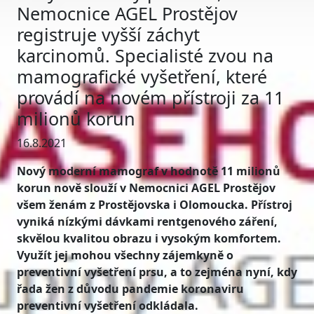
Nemocnice AGEL Prostějov
registruje vyšší záchyt
karcinomů. Specialisté zvou na
mamografické vyšetření, které
provádí na novém přístroji za 11
milionů korun
16.8.2021
Nový moderní mamograf v hodnotě 11 milionů
korun nově slouží v Nemocnici AGEL Prostějov
všem ženám z Prostějovska i Olomoucka. Přístroj
vyniká nízkými dávkami rentgenového záření,
skvělou kvalitou obrazu i vysokým komfortem.
Využít jej mohou všechny zájemkyně o
preventivní vyšetření prsu, a to zejména nyní, kdy
řada žen z důvodu pandemie koronaviru
preventivní vyšetření odkládala.