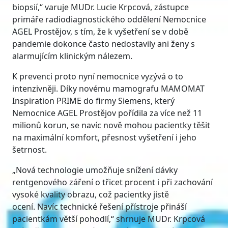
biopsií,“ varuje MUDr. Lucie Krpcová, zástupce
primáře radiodiagnostického oddělení Nemocnice
AGEL Prostějov, s tím, že k vyšetření se v době
pandemie dokonce často nedostavily ani ženy s
alarmujícím klinickým nálezem.
K prevenci proto nyní nemocnice vyzývá o to
intenzivněji. Díky novému mamografu MAMOMAT
Inspiration PRIME do firmy Siemens, který
Nemocnice AGEL Prostějov pořídila za více než 11
milionů korun, se navíc nově mohou pacientky těšit
na maximální komfort, přesnost vyšetření i jeho
šetrnost.
„Nová technologie umožňuje snížení dávky
rentgenového záření o třicet procent i při zachování
vysoké kvality obrazu, což pacientky jistě
ocení. Navíc technické řešení přístroje přináší
pacientkám větší pohodlí,“ shrnuje MUDr. Krpcová