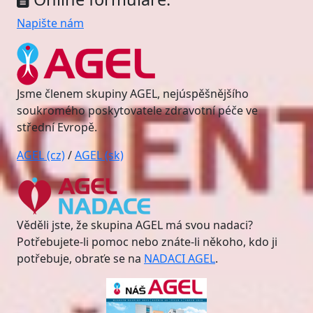
Napište nám
Jsme členem skupiny AGEL, nejúspěšnějšího
soukromého poskytovatele zdravotní péče ve
střední Evropě.
AGEL (cz)
/
AGEL (sk)
Věděli jste, že skupina AGEL má svou nadaci?
Potřebujete-li pomoc nebo znáte-li někoho, kdo ji
potřebuje, obraťe se na
NADACI AGEL
.