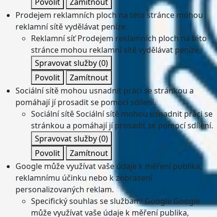
Povolit
Zamítnout
Prodejem reklamních ploch na této stránce mohou
reklamní sítě vydělávat peníze.
Reklamní síť
Prodejem reklamních ploch na této
stránce mohou reklamní sítě vydělávat peníze.
Spravovat služby
(0)
Povolit
Zamítnout
Sociální sítě mohou usnadnit práci se stránkou a
pomáhají jí prosadit se pomocí sdílení.
Sociální sítě
Sociální sítě mohou usnadnit práci se
stránkou a pomáhají jí prosadit se pomocí sdílení.
Spravovat služby
(0)
Povolit
Zamítnout
Google může využívat vaše údaje k měření publika,
reklamnímu účinku nebo k zobrazení
personalizovaných reklam.
Specifický souhlas se službami Google
Google
může využívat vaše údaje k měření publika,