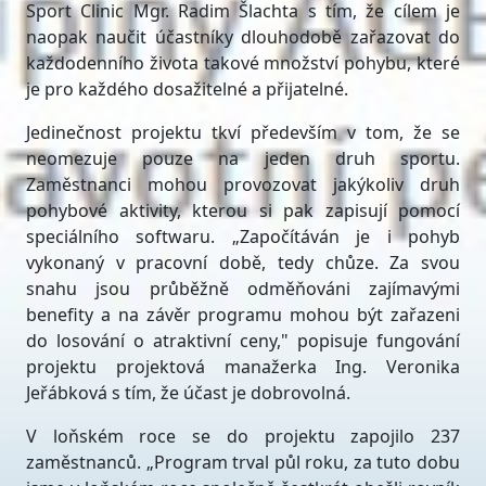
Sport Clinic Mgr. Radim Šlachta s tím, že cílem je
naopak naučit účastníky dlouhodobě zařazovat do
každodenního života takové množství pohybu, které
je pro každého dosažitelné a přijatelné.
Jedinečnost projektu tkví především v tom, že se
neomezuje pouze na jeden druh sportu.
Zaměstnanci mohou provozovat jakýkoliv druh
pohybové aktivity, kterou si pak zapisují pomocí
speciálního softwaru. „Započítáván je i pohyb
vykonaný v pracovní době, tedy chůze. Za svou
snahu jsou průběžně odměňováni zajímavými
benefity a na závěr programu mohou být zařazeni
do losování o atraktivní ceny," popisuje fungování
projektu projektová manažerka Ing. Veronika
Jeřábková s tím, že účast je dobrovolná.
V loňském roce se do projektu zapojilo 237
zaměstnanců. „Program trval půl roku, za tuto dobu