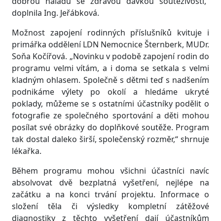
dobrou náladu se zdravou dávkou soutěživosti,“
doplnila Ing. Jeřábková.
Možnost zapojení rodinných příslušníků kvituje i
primářka oddělení LDN Nemocnice Šternberk, MUDr.
Soňa Kočířová. „Novinku v podobě zapojení rodin do
programu velmi vítám, a i doma se setkala s velmi
kladným ohlasem. Společně s dětmi teď s nadšením
podnikáme výlety po okolí a hledáme ukryté
poklady, můžeme se s ostatními účastníky podělit o
fotografie ze společného sportování a děti mohou
posílat své obrázky do doplňkové soutěže. Program
tak dostal daleko širší, společenský rozměr,“ shrnuje
lékařka.
Během programu mohou všichni účastníci navíc
absolvovat dvě bezplatná vyšetření, nejlépe na
začátku a na konci trvání projektu. Informace o
složení těla či výsledky kompletní zátěžové
diagnostiky z těchto vyšetření dají účastníkům