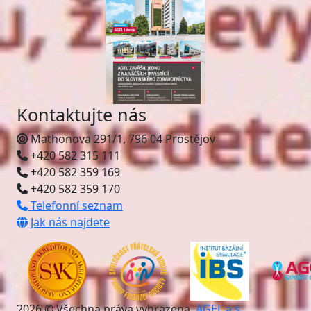
Kontaktujte nás
Mathonova 291/1, 796 04 Prostějov
+420 582 315 111
+420 582 359 169
+420 582 359 170
Telefonní seznam
Jak nás najdete
2026 © Všechna práva vyhrazena.
AGEL a.s.