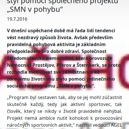
styl pomocí společného projektu
„SMN v pohybu“
19.7.2016
V dnešní uspěchané době má řada lidí tendenci
vést nezdravý způsob života. Avšak především
pravidelná pohybová aktivita je základním
předpokladem pro dobré zdraví. Společnost
Středomoravská nemocniční, která provozuje
Nemocnici Prostějov, Přerov a Šternberk, se proto
rozhodla motivovat své zaměstnance ke
zdravému životnímu stylu pomocí jedinečného
sociálního programu „SMN v pohybu“.
„Program byl sestaven tak, aby se jej mohl zúčastnit
skutečně každý, tedy jak aktivní sportovec, tak
člověk, který se nikdy v životě pravidelně nehýbal.
Projekt nemá ambice nutit kohokoli k provozování
náročných sportovních aktivit,“ nastínil vedoucí AGEL