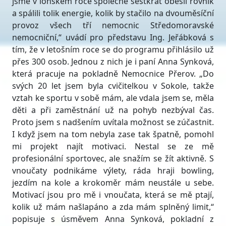
jsme v loňském roce společně šestkrát obešli rovník
a spálili tolik energie, kolik by stačilo na dvouměsíční
provoz všech tří nemocnic Středomoravské
nemocniční,“ uvádí pro představu Ing. Jeřábková s
tím, že v letošním roce se do programu přihlásilo už
přes 300 osob. Jednou z nich je i paní Anna Synková,
která pracuje na pokladně Nemocnice Přerov. „Do
svých 20 let jsem byla cvičitelkou v Sokole, takže
vztah ke sportu v sobě mám, ale vdala jsem se, měla
děti a při zaměstnání už na pohyb nezbýval čas.
Proto jsem s nadšením uvítala možnost se zúčastnit.
I když jsem na tom nebyla zase tak špatně, pomohl
mi projekt najít motivaci. Nestal se ze mě
profesionální sportovec, ale snažím se žít aktivně. S
vnoučaty podnikáme výlety, ráda hraji bowling,
jezdím na kole a krokoměr mám neustále u sebe.
Motivací jsou pro mě i vnoučata, která se mě ptají,
kolik už mám našlapáno a zda mám splněný limit,“
popisuje s úsměvem Anna Synková, pokladní z