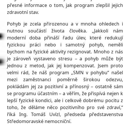
přesné informace o tom, jak program zlepšil jejich
zdravotní stav.
Pohyb je zcela přirozenou a v mnoha ohledech i
nutnou součástí života člověka. „Jakkoli nám
moderní doba přináší řadu úlev, které redukují
fyzickou práci nebo i samotný pohyb, neměli
bychom na fyzické aktivity rezignovat. Mnoho z nás
je zároveň vystaveno stresu – a pohyb může být
jednou z metod, jak jej kompenzovat. Jsem proto
velmi rád, že náš program „SMN v pohybu“ našel
mezi zaměstnanci poměrně širokou odezvu,
pokládám jej za pozitivní a přínosný – ostatně sám
se programu účastním – a věřím, že přispívá nejen k
lepší fyzické kondici, ale i celkově dobrému pocitu z
toho, že děláme něco pozitivního pro své zdraví,“
říká Ing. Tomáš Uvízl, předseda představenstva
Středomoravské nemocniční.