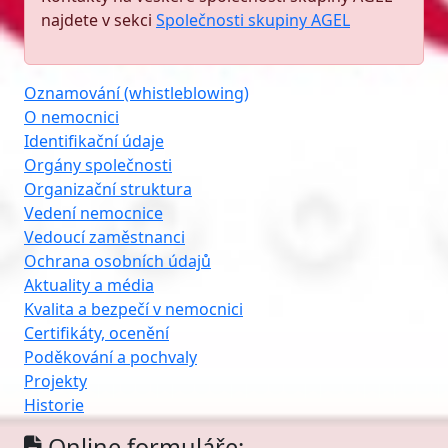
najdete v sekci
Společnosti skupiny AGEL
Oznamování (whistleblowing)
O nemocnici
Identifikační údaje
Orgány společnosti
Organizační struktura
Vedení nemocnice
Vedoucí zaměstnanci
Ochrana osobních údajů
Aktuality a média
Kvalita a bezpečí v nemocnici
Certifikáty, ocenění
Poděkování a pochvaly
Projekty
Historie
Online formuláře: