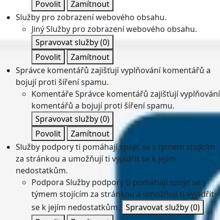
Povolit
Zamítnout
Služby pro zobrazení webového obsahu.
Jiný
Služby pro zobrazení webového obsahu.
Spravovat služby
(0)
Povolit
Zamítnout
Správce komentářů zajišťují vyplňování komentářů a
bojují proti šíření spamu.
Komentáře
Správce komentářů zajišťují vyplňování
komentářů a bojují proti šíření spamu.
Spravovat služby
(0)
Povolit
Zamítnout
Služby podpory ti pomáhají spojit se s týmem stojícím
za stránkou a umožňují ti vyjádřit se k jejím
nedostatkům.
Podpora
Služby podpory ti pomáhají spojit se s
týmem stojícím za stránkou a umožňují ti vyjádřit
se k jejím nedostatkům.
Spravovat služby
(0)