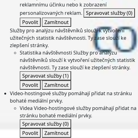
reklamnímu účinku nebo k zobrazení
personalizovaných reklam.
Spravovat služby
(0)
Povolit
Zamítnout
Služby pro analýzu návštěvníků slouží k vytvoření
užitečných statistik návštěvnosti. Ty zase slouží ke
zlepšení stránky.
Statistika návštěvnosti
Služby pro analýzu
návštěvníků slouží k vytvoření užitečných statistik
návštěvnosti. Ty zase slouží ke zlepšení stránky.
Spravovat služby
(1)
Povolit
Zamítnout
Video-hostingové služby pomáhají přidat na stránku
bohaté mediální prvky.
Videa
Video-hostingové služby pomáhají přidat na
stránku bohaté mediální prvky.
Spravovat služby
(0)
Povolit
Zamítnout