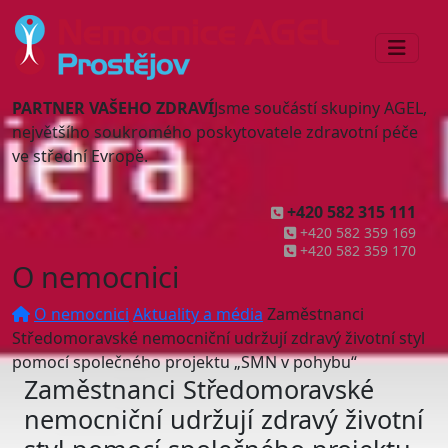
PARTNER VAŠEHO ZDRAVÍ
Jsme součástí skupiny AGEL,
největšího soukromého poskytovatele zdravotní péče
ve střední Evropě.
+420 582 315 111
+420 582 359 169
+420 582 359 170
O nemocnici
O nemocnici
Aktuality a média
Zaměstnanci
Středomoravské nemocniční udržují zdravý životní styl
pomocí společného projektu „SMN v pohybu“
Zaměstnanci Středomoravské
nemocniční udržují zdravý životní