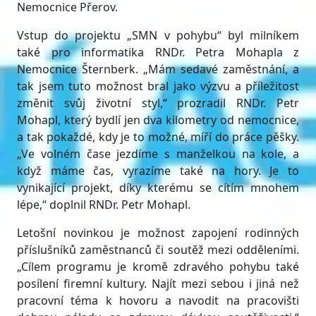
Nemocnice Přerov.
Vstup do projektu „SMN v pohybu“ byl milníkem
také pro informatika RNDr. Petra Mohapla z
Nemocnice Šternberk. „Mám sedavé zaměstnání, a
tak jsem tuto možnost bral jako výzvu a příležitost
změnit svůj životní styl,“ prozradil RNDr. Petr
Mohapl, který bydlí jen dva kilometry od nemocnice,
a tak pokaždé, kdy je to možné, míří do práce pěšky.
„Ve volném čase jezdíme s manželkou na kole, a
když máme čas, vyrazíme také na hory. Je to
vynikající projekt, díky kterému se cítím mnohem
lépe,“ doplnil RNDr. Petr Mohapl.
Letošní novinkou je možnost zapojení rodinných
příslušníků zaměstnanců či soutěž mezi odděleními.
„Cílem programu je kromě zdravého pohybu také
posílení firemní kultury. Najít mezi sebou i jiná než
pracovní téma k hovoru a navodit na pracovišti