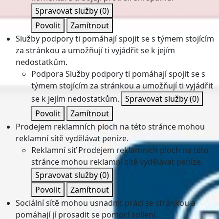
Spravovat služby
(0)
Povolit
Zamítnout
Služby podpory ti pomáhají spojit se s týmem stojícím
za stránkou a umožňují ti vyjádřit se k jejím
nedostatkům.
Podpora
Služby podpory ti pomáhají spojit se s
týmem stojícím za stránkou a umožňují ti vyjádřit
se k jejím nedostatkům.
Spravovat služby
(0)
Povolit
Zamítnout
Prodejem reklamních ploch na této stránce mohou
reklamní sítě vydělávat peníze.
Reklamní síť
Prodejem reklamních ploch na této
stránce mohou reklamní sítě vydělávat peníze.
Spravovat služby
(0)
Povolit
Zamítnout
Sociální sítě mohou usnadnit práci se stránkou a
pomáhají jí prosadit se pomocí sdílení.