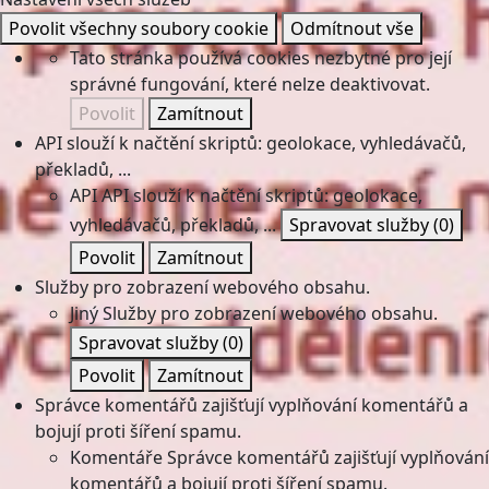
Povolit všechny soubory cookie
Odmítnout vše
Tato stránka používá cookies nezbytné pro její
správné fungování, které nelze deaktivovat.
Povolit
Zamítnout
API slouží k načtění skriptů: geolokace, vyhledávačů,
překladů, ...
API
API slouží k načtění skriptů: geolokace,
vyhledávačů, překladů, ...
Spravovat služby
(0)
Povolit
Zamítnout
Služby pro zobrazení webového obsahu.
Jiný
Služby pro zobrazení webového obsahu.
Spravovat služby
(0)
Povolit
Zamítnout
Správce komentářů zajišťují vyplňování komentářů a
bojují proti šíření spamu.
Komentáře
Správce komentářů zajišťují vyplňování
komentářů a bojují proti šíření spamu.