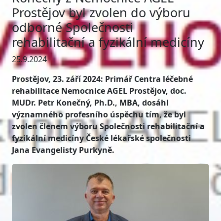
Prostějov byl zvolen do výboru
odborné Společnosti
rehabilitační a fyzikální medicíny
25.9.2024
Prostějov, 23. září 2024: Primář Centra léčebné
rehabilitace Nemocnice AGEL Prostějov, doc.
MUDr. Petr Konečný, Ph.D., MBA, dosáhl
významného profesního úspěchu tím, že byl
zvolen členem výboru Společnosti rehabilitační a
fyzikální medicíny České lékařské společnosti
Jana Evangelisty Purkyně.