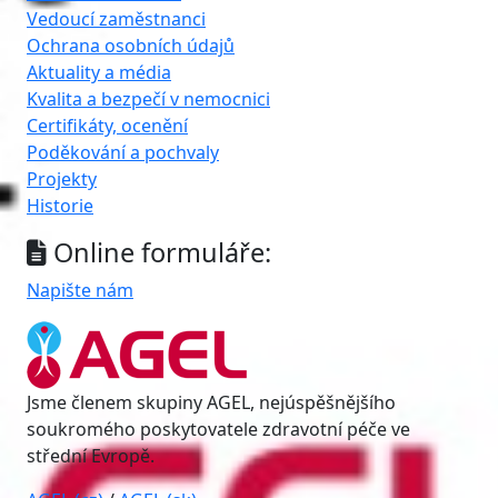
Vedoucí zaměstnanci
Ochrana osobních údajů
Aktuality a média
Kvalita a bezpečí v nemocnici
Certifikáty, ocenění
Poděkování a pochvaly
Projekty
Historie
Online formuláře:
Napište nám
Jsme členem skupiny AGEL, nejúspěšnějšího
soukromého poskytovatele zdravotní péče ve
střední Evropě.