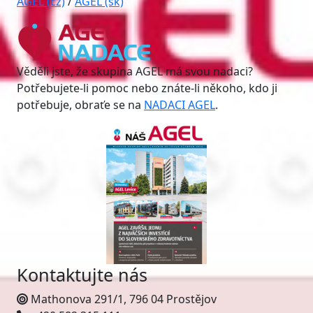
AGEL (cz)
/
AGEL (sk)
Věděli jste, že skupina AGEL má svou nadaci?
Potřebujete-li pomoc nebo znáte-li někoho, kdo ji
potřebuje, obraťe se na
NADACI AGEL
.
Kontaktujte nás
Mathonova 291/1, 796 04 Prostějov