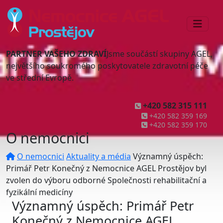
PARTNER VAŠEHO ZDRAVÍ
Jsme součástí skupiny AGEL,
největšího soukromého poskytovatele zdravotní péče
ve střední Evropě.
+420 582 315 111
+420 582 359 169
+420 582 359 170
O nemocnici
O nemocnici
Aktuality a média
Významný úspěch:
Primář Petr Konečný z Nemocnice AGEL Prostějov byl
zvolen do výboru odborné Společnosti rehabilitační a
fyzikální medicíny
Významný úspěch: Primář Petr
Konečný z Nemocnice AGEL