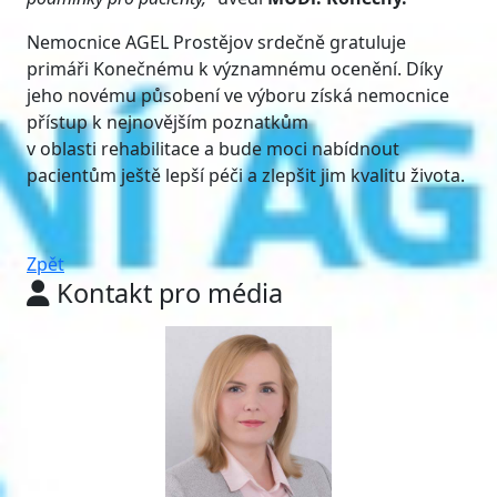
Nemocnice AGEL Prostějov srdečně gratuluje
primáři Konečnému k významnému ocenění. Díky
jeho novému působení ve výboru získá nemocnice
přístup k nejnovějším poznatkům
v oblasti rehabilitace a bude moci nabídnout
pacientům ještě lepší péči a zlepšit jim kvalitu života.
Zpět
Kontakt pro média