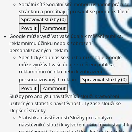
Sociální sítě
Sociální sítě mohou usnadnit práci se
stránkou a pomáhají jí prosadit se pomocí sdílení.
Spravovat služby
(0)
Povolit
Zamítnout
Google může využívat vaše údaje k měření publika,
reklamnímu účinku nebo k zobrazení
personalizovaných reklam.
Specifický souhlas se službami Google
Google
může využívat vaše údaje k měření publika,
reklamnímu účinku nebo k zobrazení
personalizovaných reklam.
Spravovat služby
(0)
Povolit
Zamítnout
Služby pro analýzu návštěvníků slouží k vytvoření
užitečných statistik návštěvnosti. Ty zase slouží ke
zlepšení stránky.
Statistika návštěvnosti
Služby pro analýzu
návštěvníků slouží k vytvoření užitečných statistik
návštěvnosti. Ty zase slouží ke zlepšení stránky.