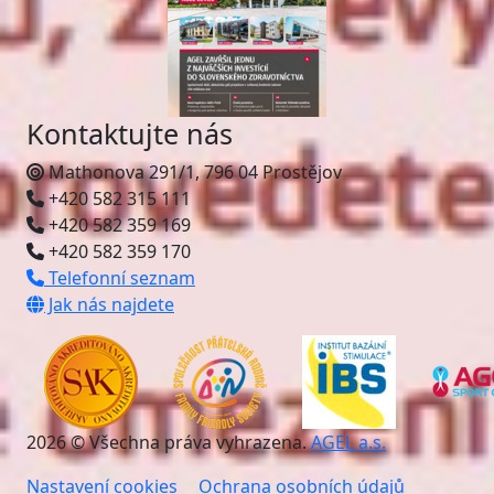
Kontaktujte nás
Mathonova 291/1, 796 04 Prostějov
+420 582 315 111
+420 582 359 169
+420 582 359 170
Telefonní seznam
Jak nás najdete
2026 © Všechna práva vyhrazena.
AGEL a.s.
Nastavení cookies
Ochrana osobních údajů