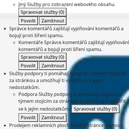
Jiný
Služby pro zobrazení webového obsahu.
Spravovat služby
(0)
Povolit
Zamítnout
Správce komentářů zajišťují vyplňování komentářů a
bojují proti šíření spamu.
Komentáře
Správce komentářů zajišťují vyplňování
komentářů a bojují proti šíření spamu.
Spravovat služby
(0)
Povolit
Zamítnout
Služby podpory ti pomáhají spojit se s týmem stojícím
za stránkou a umožňují ti vyjádřit se k jejím
nedostatkům.
Podpora
Služby podpory ti pomáhají spojit se s
týmem stojícím za stránkou a umožňují ti vyjádřit
se k jejím nedostatkům.
Spravovat služby
(0)
Povolit
Zamítnout
Prodejem reklamních ploch na této stránce mohou