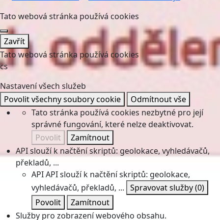
Tato webová stránka používá cookies
Zavřít
Tato webová stránka používá cookies
cs
Nastavení všech služeb
Povolit všechny soubory cookie
Odmítnout vše
Tato stránka používá cookies nezbytné pro její
správné fungování, které nelze deaktivovat.
Povolit
Zamítnout
API slouží k načtění skriptů: geolokace, vyhledávačů,
překladů, ...
API
API slouží k načtění skriptů: geolokace,
vyhledávačů, překladů, ...
Spravovat služby
(0)
Povolit
Zamítnout
Služby pro zobrazení webového obsahu.