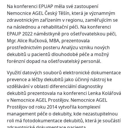
Na konferenci EPUAP měla své zastoupení
Nemocnice AGEL Český Těšín, která je významným
zdravotnickým zařízením v regionu, zaměřujícím se
na následnou a rehabilitační péči. Na konferenci
EPAUP 2022 náměstkyně pro ošetřovatelskou péči,
Mgr. Alice Ručková, MBA, prezentovala
prostřednictvím posteru Analýzu vzniku nových
dekubitů u pacientů dlouhodobé péče a možný
forénzní dopad na ošetřovatelský personál.
Využití datových souborů elektronické dokumentace
prevence a léčby dekubitů jako účinný nástroj ke
vzdělávání v oblasti diferenciální diagnostiky
dekubitů prezentovala na konferenci Lenka Kolářová
v Nemocnice AGEL Prostějov. Nemocnice AGEL
Prostějov od roku 2014 vytvořila komplexní
management péče o dekubity, kde nezastupitelnou
roli má fotodokumentace dekubitů, která je součástí
zdravotnické dokumentace pacienta.