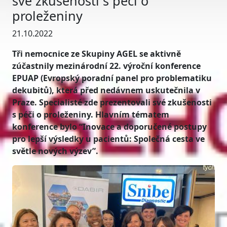
své zkušenosti s péči o
proleženiny
21.10.2022
Tři nemocnice ze Skupiny AGEL se aktivně
zúčastnily mezinárodní 22. výroční konference
EPUAP (Evropský poradní panel pro problematiku
dekubitů), která před nedávnem uskutečnila v
Praze. Specialisté zde prezentovali své zkušenosti
s péči o proleženiny. Hlavním tématem
konference bylo “Inovace a doporučené postupy
pro lepší výsledky u pacientů: Společná cesta ve
světle nových výzev”.