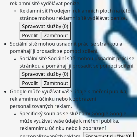
reklamní sítě vydělávat peníze.
Reklamní síť
Prodejem reklamních ploch na této
stránce mohou reklamní sítě vydělávat peníze.
Spravovat služby
(0)
Povolit
Zamítnout
Sociální sítě mohou usnadnit práci se stránkou a
pomáhají jí prosadit se pomocí sdílení.
Sociální sítě
Sociální sítě mohou usnadnit práci se
stránkou a pomáhají jí prosadit se pomocí sdílení.
Spravovat služby
(0)
Povolit
Zamítnout
Google může využívat vaše údaje k měření publika,
reklamnímu účinku nebo k zobrazení
personalizovaných reklam.
Specifický souhlas se službami Google
Google
může využívat vaše údaje k měření publika,
reklamnímu účinku nebo k zobrazení
personalizovaných reklam.
Spravovat služby
(0)