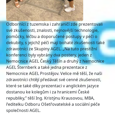
Odborníci z tuzemska i zahraničí zde prezentovali
své zkušenosti, znalosti, nejnovější technologie,
pomůcky, léčbu a doporučené postupy v péči o
dekubity, s jejichž péči mají bohaté zkušenosti také
zdravotníci ze Skupiny AGEL. „Na tuto prestižní
konferenci byly vybrány dva postery, jeden z
Nemocnice AGEL Český Těšín a druhý z Nemocnice
AGEL Šternberk a také jedna prezentace z
Nemocnice AGEL Prostějov. Velice mě těší, že naši
zdravotníci chtějí předávat své cenné zkušenosti,
které se také díky prezentaci v anglickém jazyce
dostanou ke kolegům i za hranicemi České
republiky,” těší Ing. Kristýnu Krausovou, MBA,
ředitelku Odboru Ošetřovatelské a sociální péče
společnosti AGEL.