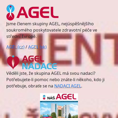
Jsme členem skupiny AGEL, nejúspěšnějšího
soukromého poskytovatele zdravotní péče ve
střední Evropě.
AGEL (cz)
/
AGEL (sk)
Věděli jste, že skupina AGEL má svou nadaci?
Potřebujete-li pomoc nebo znáte-li někoho, kdo ji
potřebuje, obraťe se na
NADACI AGEL
.