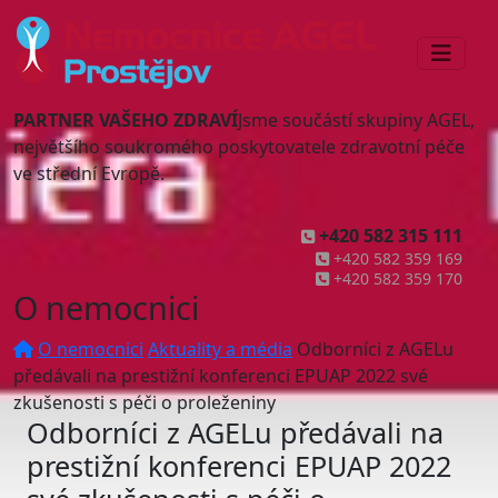
PARTNER VAŠEHO ZDRAVÍ
Jsme součástí skupiny AGEL,
největšího soukromého poskytovatele zdravotní péče
ve střední Evropě.
+420 582 315 111
+420 582 359 169
+420 582 359 170
O nemocnici
O nemocnici
Aktuality a média
Odborníci z AGELu
předávali na prestižní konferenci EPUAP 2022 své
zkušenosti s péči o proleženiny
Odborníci z AGELu předávali na
prestižní konferenci EPUAP 2022