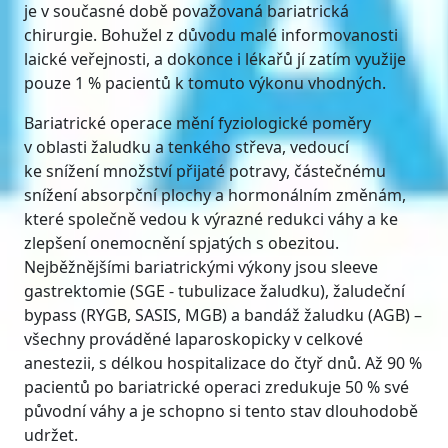
je v současné době považovaná bariatrická
chirurgie. Bohužel z důvodu malé informovanosti
laické veřejnosti, a dokonce i lékařů jí zatím využije
pouze 1 % pacientů k tomuto výkonu vhodných.
Bariatrické operace mění fyziologické poměry
v oblasti žaludku a tenkého střeva, vedoucí
ke snížení množství přijaté potravy, částečnému
snížení absorpční plochy a hormonálním změnám,
které společně vedou k výrazné redukci váhy a ke
zlepšení onemocnění spjatých s obezitou.
Nejběžnějšími bariatrickými výkony jsou sleeve
gastrektomie (SGE - tubulizace žaludku), žaludeční
bypass (RYGB, SASIS, MGB) a bandáž žaludku (AGB) –
všechny prováděné laparoskopicky v celkové
anestezii, s délkou hospitalizace do čtyř dnů. Až 90 %
pacientů po bariatrické operaci zredukuje 50 % své
původní váhy a je schopno si tento stav dlouhodobě
udržet.