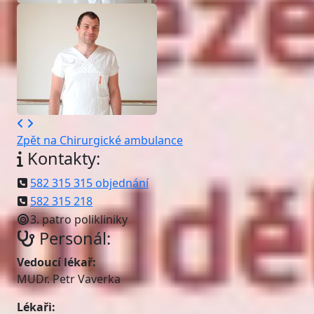
Zpět na Chirurgické ambulance
Kontakty:
582 315 315 objednání
582 315 218
3. patro polikliniky
Personál:
Vedoucí lékař:
MUDr. Petr Vaverka
Lékaři: