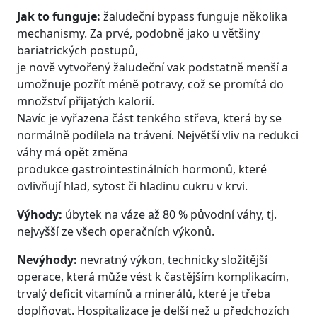
Jak to funguje:
žaludeční bypass funguje několika
mechanismy. Za prvé, podobně jako u většiny
bariatrických postupů,
je nově vytvořený žaludeční vak podstatně menší a
umožnuje pozřít méně potravy, což se promítá do
množství přijatých kalorií.
Navíc je vyřazena část tenkého střeva, která by se
normálně podílela na trávení. Největší vliv na redukci
váhy má opět změna
produkce gastrointestinálních hormonů, které
ovlivňují hlad, sytost či hladinu cukru v krvi.
Výhody:
úbytek na váze až 80 % původní váhy, tj.
nejvyšší ze všech operačních výkonů.
Nevýhody:
nevratný výkon, technicky složitější
operace, která může vést k častějším komplikacím,
trvalý deficit vitamínů a minerálů, které je třeba
doplňovat. Hospitalizace je delší než u předchozích