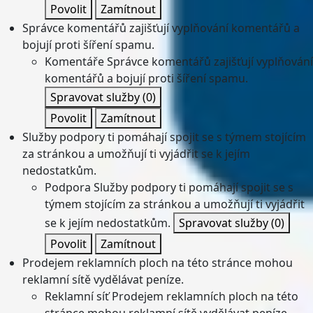
Povolit
Zamítnout
Správce komentářů zajišťují vyplňování komentářů a
bojují proti šíření spamu.
Komentáře
Správce komentářů zajišťují vyplňování
komentářů a bojují proti šíření spamu.
Spravovat služby
(0)
Povolit
Zamítnout
Služby podpory ti pomáhají spojit se s týmem stojícím
za stránkou a umožňují ti vyjádřit se k jejím
nedostatkům.
Podpora
Služby podpory ti pomáhají spojit se s
týmem stojícím za stránkou a umožňují ti vyjádřit
se k jejím nedostatkům.
Spravovat služby
(0)
Povolit
Zamítnout
Prodejem reklamních ploch na této stránce mohou
reklamní sítě vydělávat peníze.
Reklamní síť
Prodejem reklamních ploch na této
stránce mohou reklamní sítě vydělávat peníze.