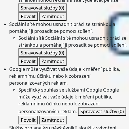
Spravovat služby
(0)
Povolit
Zamítnout
Sociální sítě mohou usnadnit práci se stránkou a
pomáhají jí prosadit se pomocí sdílení.
Sociální sítě
Sociální sítě mohou usnadnit práci se
stránkou a pomáhají jí prosadit se pomocí sdílení.
Spravovat služby
(0)
Povolit
Zamítnout
Google může využívat vaše údaje k měření publika,
reklamnímu účinku nebo k zobrazení
personalizovaných reklam.
Specifický souhlas se službami Google
Google
může využívat vaše údaje k měření publika,
reklamnímu účinku nebo k zobrazení
personalizovaných reklam.
Spravovat služby
(0)
Povolit
Zamítnout
Služby pro analýzu návštěvníků slouží k vytvoření