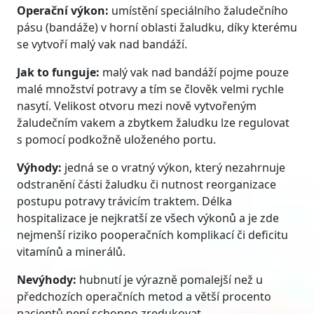
Operační výkon:
umístění speciálního žaludečního
pásu (bandáže) v horní oblasti žaludku, díky kterému
se vytvoří malý vak nad bandáží.
Jak to funguje:
malý vak nad bandáží pojme pouze
malé množství potravy a tím se člověk velmi rychle
nasytí. Velikost otvoru mezi nově vytvořeným
žaludečním vakem a zbytkem žaludku lze regulovat
s pomocí podkožně uloženého portu.
Výhody:
jedná se o vratný výkon, který nezahrnuje
odstranění části žaludku či nutnost reorganizace
postupu potravy trávicím traktem. Délka
hospitalizace je nejkratší ze všech výkonů a je zde
nejmenší riziko pooperačních komplikací či deficitu
vitamínů a minerálů.
Nevýhody:
hubnutí je výrazně pomalejší než u
předchozích operačních metod a větší procento
pacientů není schopno zredukovat