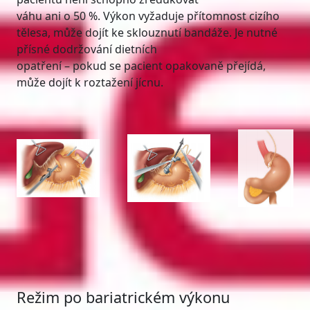
váhu ani o 50 %. Výkon vyžaduje přítomnost cizího
tělesa, může dojít ke sklouznutí bandáže. Je nutné
přísné dodržování dietních
opatření – pokud se pacient opakovaně přejídá,
může dojít k roztažení jícnu.
Režim po bariatrickém výkonu