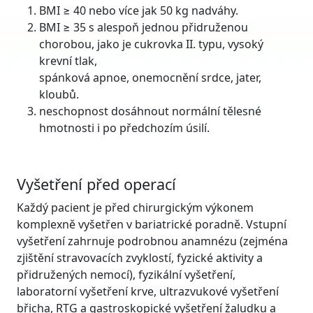
BMI ≥ 40 nebo více jak 50 kg nadváhy.
BMI ≥ 35 s alespoň jednou přidruženou
chorobou, jako je cukrovka II. typu, vysoký
krevní tlak,
spánková apnoe, onemocnění srdce, jater,
kloubů.
neschopnost dosáhnout normální tělesné
hmotnosti i po předchozím úsilí.
Vyšetření před operací
Každý pacient je před chirurgickým výkonem
komplexně vyšetřen v bariatrické poradně. Vstupní
vyšetření zahrnuje podrobnou anamnézu (zejména
zjištění stravovacích zvyklostí, fyzické aktivity a
přidružených nemocí), fyzikální vyšetření,
laboratorní vyšetření krve, ultrazvukové vyšetření
břicha, RTG a gastroskopické vyšetření žaludku a