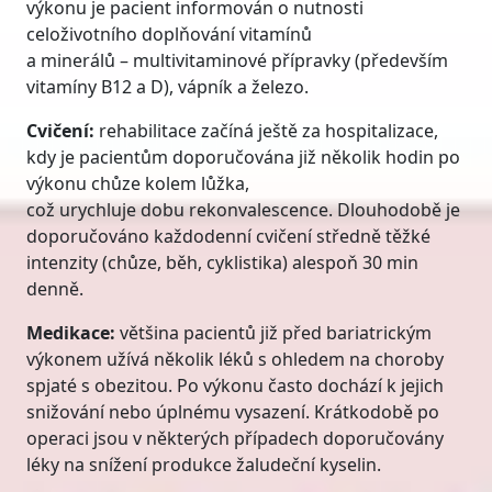
výkonu je pacient informován o nutnosti
celoživotního doplňování vitamínů
a minerálů – multivitaminové přípravky (především
vitamíny B12 a D), vápník a železo.
Cvičení:
rehabilitace začíná ještě za hospitalizace,
kdy je pacientům doporučována již několik hodin po
výkonu chůze kolem lůžka,
což urychluje dobu rekonvalescence. Dlouhodobě je
doporučováno každodenní cvičení středně těžké
intenzity (chůze, běh, cyklistika) alespoň 30 min
denně.
Medikace:
většina pacientů již před bariatrickým
výkonem užívá několik léků s ohledem na choroby
spjaté s obezitou. Po výkonu často dochází k jejich
snižování nebo úplnému vysazení. Krátkodobě po
operaci jsou v některých případech doporučovány
léky na snížení produkce žaludeční kyselin.