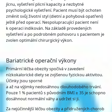
jícnu, vyšetření plicní kapacity a nezbytné
psychologické vyšetření. Pacient musí být ochoten
změnit svůj životní styl (dietní a pohybová opatření)
ještě před operací. Nespolupracující pacient není
k operaci indikován. Na základě provedených
vyšetření a po podrobném pohovoru s pacientem je
zvolen optimální chirurgický výkon.
Bariatrické operační výkony
Primární léčba obezity spočívá v zavedení
nízkokalorické diety se zvýšenou fyzickou aktivitou.
Účinky jsou sporné
a až na výjimky nedosáhnou dlouhodobého trvání.
Pouze 1 % pacientů s původním BMI ≥ 35 je schopno
dosáhnout normální váhy a udržet si ji.
Za nejúčinnější léčbu obezity a přidružených chorob