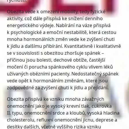
rychlostí.
Obezita vede k omezení mobility, tedy fyzické
aktivity, což dále přispívá ke snížení denního
energetického výdeje. Nabírání na váze přispívá
k psychologické a emoční nestabilitě, která cestou
mnoha hormonálních změn vede ke zvýšení chuti
k jídlu a dalšímu přibírání. Kvantitativně i kvalitativně
se v souvislosti s obezitou zhoršuje spánek –
příčinou jsou bolesti, dechové obtíže, častější
močení či porucha spánkového cyklu vlivem léků
užívaných obézními pacienty. Nedostatečný spánek
vede opět k hormonálním změnám, které jsou
zodpovědné za zvýšení chuti k jídlu a přejídání.
Obezita přispívá ke vzniku mnoha závažných
onemocnění jako je vysoký krevní tlak, cukrovka
II. typu, onemocnění srdce a kloubů, vysoká hladina
cholesterolu, refluxní onemocnění jícnu, deprese a
desítky dalších, včetně vyššího rizika vzniku