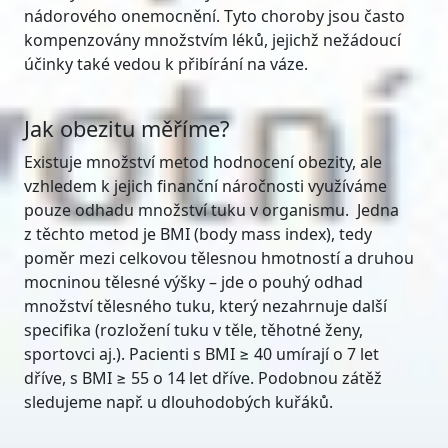
nádorového onemocnění. Tyto choroby jsou často
kompenzovány množstvím léků, jejichž nežádoucí
účinky také vedou k přibírání na váze.
Jak obezitu měříme?
Existuje množství metod hodnocení obezity, ale
vzhledem k jejich finanční náročnosti využíváme
pouze odhadu množství tuku v organismu. Jedna
z těchto metod je BMI (body mass index), tedy
poměr mezi celkovou tělesnou hmotností a druhou
mocninou tělesné výšky – jde o pouhý odhad
množství tělesného tuku, který nezahrnuje další
specifika (rozložení tuku v těle, těhotné ženy,
sportovci aj.). Pacienti s BMI ≥ 40 umírají o 7 let
dříve, s BMI ≥ 55 o 14 let dříve. Podobnou zátěž
sledujeme např. u dlouhodobých kuřáků.