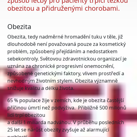
způsob léčby pro pacienty trpící těžkou
obezitou a přidruženými chorobami.
Obezita
Obezita, tedy nadměrné hromadění tuku v těle, již
dlouhodobě není považovaná pouze za kosmetický
problém, způsobený přejídáním a nedostatkem
sebekontroly. Světovou zdravotnickou organizací je
uznána za chronické progresivní onemocnění,
způsobené genetickými faktory, vlivem prostředí a
nevhodným životním stylem. Obezita významně
snižuje kvalitu a délku života.
65 % populace žije v zemích, kde je obezita častější
příčinou úmrtí než podvýživa. Přibližně 500 milionů
lidí trpí obezitou
a další 1 miliarda nadváhou. V průběhu posledních
25 let se nárůst obezity zvyšuje až alarmující