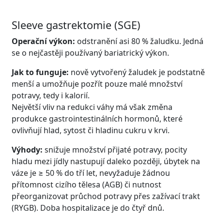
Sleeve gastrektomie (SGE)
Operační výkon:
odstranění asi 80 % žaludku. Jedná
se o nejčastěji používaný bariatrický výkon.
Jak to funguje:
nově vytvořený žaludek je podstatně
menší a umožňuje pozřít pouze malé množství
potravy, tedy i kalorií.
Největší vliv na redukci váhy má však změna
produkce gastrointestinálních hormonů, které
ovlivňují hlad, sytost či hladinu cukru v krvi.
Výhody:
snižuje množství přijaté potravy, pocity
hladu mezi jídly nastupují daleko později, úbytek na
váze je ≥ 50 % do tří let, nevyžaduje žádnou
přítomnost cizího tělesa (AGB) či nutnost
přeorganizovat průchod potravy přes zažívací trakt
(RYGB). Doba hospitalizace je do čtyř dnů.