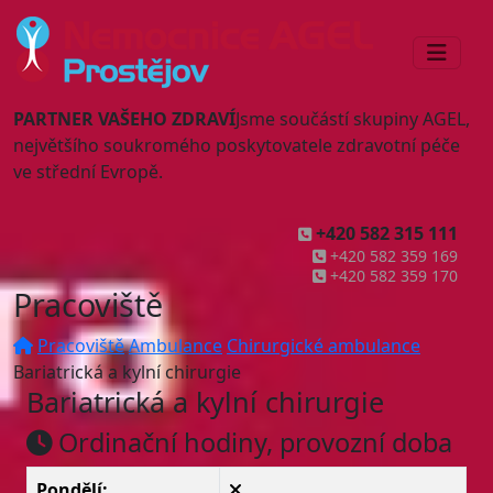
PARTNER VAŠEHO ZDRAVÍ
Jsme součástí skupiny AGEL,
největšího soukromého poskytovatele zdravotní péče
ve střední Evropě.
+420 582 315 111
+420 582 359 169
+420 582 359 170
Pracoviště
Pracoviště
Ambulance
Chirurgické ambulance
Bariatrická a kylní chirurgie
Bariatrická a kylní chirurgie
Ordinační hodiny, provozní doba
Pondělí: