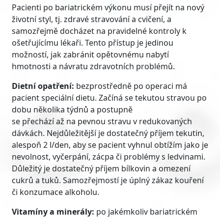
Pacienti po bariatrickém výkonu musí přejít na nový
životní styl, tj. zdravé stravování a cvičení, a
samozřejmě docházet na pravidelné kontroly k
ošetřujícímu lékaři. Tento přístup je jedinou
možností, jak zabránit opětovnému nabytí
hmotnosti a návratu zdravotních problémů.
Dietní opatření:
bezprostředně po operaci má
pacient speciální dietu. Začíná se tekutou stravou po
dobu několika týdnů a postupně
se přechází až na pevnou stravu v redukovaných
dávkách. Nejdůležitější je dostatečný příjem tekutin,
alespoň 2 l/den, aby se pacient vyhnul obtížím jako je
nevolnost, vyčerpání, zácpa či problémy s ledvinami.
Důležitý je dostatečný příjem bílkovin a omezení
cukrů a tuků. Samozřejmostí je úplný zákaz kouření
či konzumace alkoholu.
Vitamíny a minerály:
po jakémkoliv bariatrickém