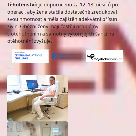
Těhotenství:
je doporučeno za 12–18 měsíců po
operaci, aby žena stačila dostatečně zredukovat
svou hmotnost a měla zajištěn adekvátní přísun
živin. Obézní ženy mají častěji problémy
s otěhotněním a samotný výkon jejich šanci na
otěhotnění zvyšuje.