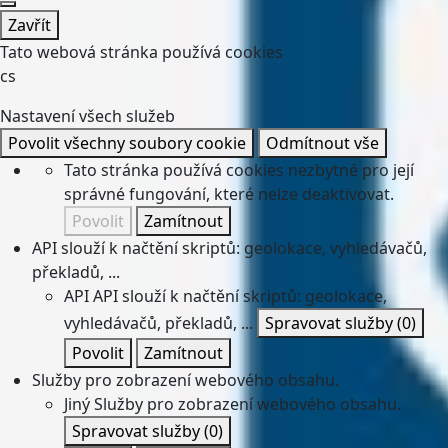
Zavřít
Tato webová stránka používá cookies
cs
Nastavení všech služeb
Povolit všechny soubory cookie
Odmítnout vše
Tato stránka používá cookies nezbytné pro její
správné fungování, které nelze deaktivovat.
Povolit
Zamítnout
API slouží k načtění skriptů: geolokace, vyhledávačů,
překladů, ...
API
API slouží k načtění skriptů: geolokace,
vyhledávačů, překladů, ...
Spravovat služby
(0)
Povolit
Zamítnout
Služby pro zobrazení webového obsahu.
Jiný
Služby pro zobrazení webového obsahu.
Spravovat služby
(0)