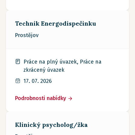
Technik Energodispečinku
Prostějov
Práce na plný úvazek, Práce na
zkrácený úvazek
17. 07. 2026
Podrobnosti nabídky
Klinický psycholog/žka