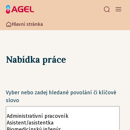
Hlavní stránka
Nabídka práce
Vyber nebo zadej hledané povolání či klíčové
slovo