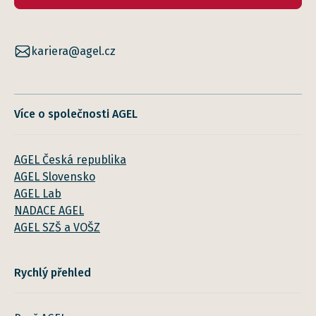
kariera@agel.cz
Více o společnosti AGEL
AGEL Česká republika
AGEL Slovensko
AGEL Lab
NADACE AGEL
AGEL SZŠ a VOŠZ
Rychlý přehled