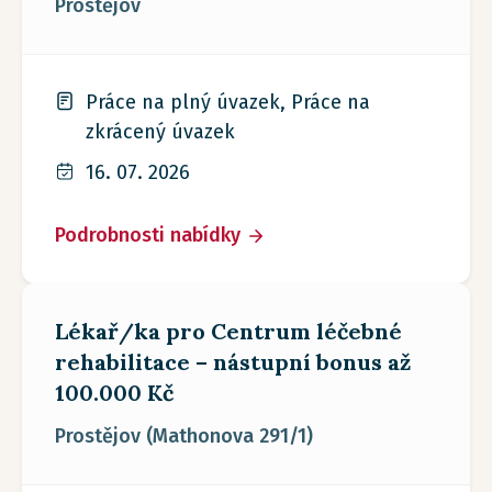
Prostějov
Práce na plný úvazek, Práce na
zkrácený úvazek
16. 07. 2026
Podrobnosti nabídky
Lékař/ka pro Centrum léčebné
rehabilitace – nástupní bonus až
100.000 Kč
Prostějov (Mathonova 291/1)