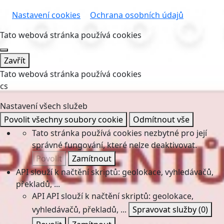
Nastavení cookies
Ochrana osobních údajů
Tato webová stránka používá cookies
Zavřít
Tato webová stránka používá cookies
cs
Nastavení všech služeb
Povolit všechny soubory cookie
Odmítnout vše
Tato stránka používá cookies nezbytné pro její
správné fungování, které nelze deaktivovat.
Povolit
Zamítnout
API slouží k načtění skriptů: geolokace, vyhledávačů,
překladů, ...
API
API slouží k načtění skriptů: geolokace,
vyhledávačů, překladů, ...
Spravovat služby
(0)