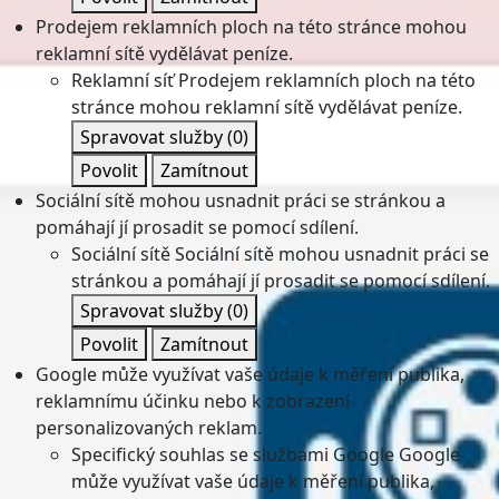
Prodejem reklamních ploch na této stránce mohou
reklamní sítě vydělávat peníze.
Reklamní síť
Prodejem reklamních ploch na této
stránce mohou reklamní sítě vydělávat peníze.
Spravovat služby
(0)
Povolit
Zamítnout
Sociální sítě mohou usnadnit práci se stránkou a
pomáhají jí prosadit se pomocí sdílení.
Sociální sítě
Sociální sítě mohou usnadnit práci se
stránkou a pomáhají jí prosadit se pomocí sdílení.
Spravovat služby
(0)
Povolit
Zamítnout
Google může využívat vaše údaje k měření publika,
reklamnímu účinku nebo k zobrazení
personalizovaných reklam.
Specifický souhlas se službami Google
Google
může využívat vaše údaje k měření publika,