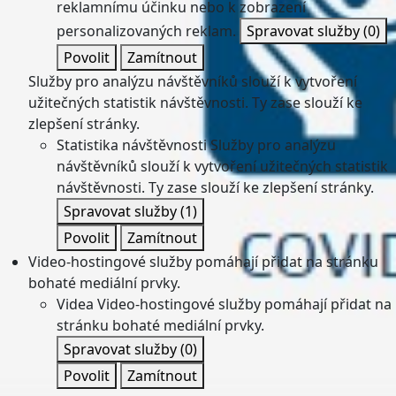
reklamnímu účinku nebo k zobrazení
personalizovaných reklam.
Spravovat služby
(0)
Povolit
Zamítnout
Služby pro analýzu návštěvníků slouží k vytvoření
užitečných statistik návštěvnosti. Ty zase slouží ke
zlepšení stránky.
Statistika návštěvnosti
Služby pro analýzu
návštěvníků slouží k vytvoření užitečných statistik
návštěvnosti. Ty zase slouží ke zlepšení stránky.
Spravovat služby
(1)
Povolit
Zamítnout
Video-hostingové služby pomáhají přidat na stránku
bohaté mediální prvky.
Videa
Video-hostingové služby pomáhají přidat na
stránku bohaté mediální prvky.
Spravovat služby
(0)
Povolit
Zamítnout