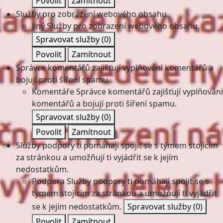
Povolit
Zamítnout
Služby pro zobrazení webového obsahu.
Jiný
Služby pro zobrazení webového obsahu.
Spravovat služby
(0)
Povolit
Zamítnout
Správce komentářů zajišťují vyplňování komentářů a
bojují proti šíření spamu.
Komentáře
Správce komentářů zajišťují vyplňování
komentářů a bojují proti šíření spamu.
Spravovat služby
(0)
Povolit
Zamítnout
Služby podpory ti pomáhají spojit se s týmem stojícím
za stránkou a umožňují ti vyjádřit se k jejím
nedostatkům.
Podpora
Služby podpory ti pomáhají spojit se s
týmem stojícím za stránkou a umožňují ti vyjádřit
se k jejím nedostatkům.
Spravovat služby
(0)
Povolit
Zamítnout