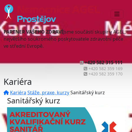
PARTNER VAŠEHO ZDRAVÍ
Jsme součástí skupiny AGEL,
největšího soukromého poskytovatele zdravotní péče
ve střední Evropě.
+420 582 315 111
+420 582 359 169
+420 582 359 170
Kariéra
Kariéra
Stáže, praxe, kurzy
Sanitářský kurz
Sanitářský kurz