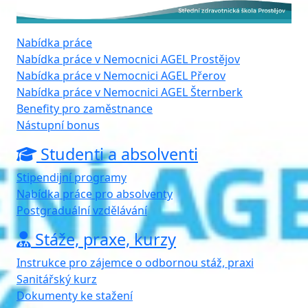
Nabídka práce
Nabídka práce v Nemocnici AGEL Prostějov
Nabídka práce v Nemocnici AGEL Přerov
Nabídka práce v Nemocnici AGEL Šternberk
Benefity pro zaměstnance
Nástupní bonus
Studenti a absolventi
Stipendijní programy
Nabídka práce pro absolventy
Postgraduální vzdělávání
Stáže, praxe, kurzy
Instrukce pro zájemce o odbornou stáž, praxi
Sanitářský kurz
Dokumenty ke stažení