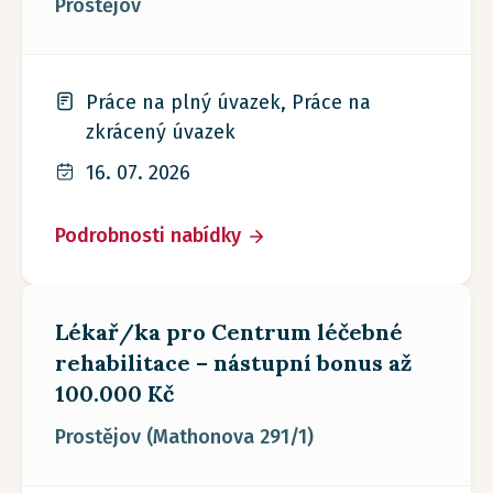
Prostějov
Práce na plný úvazek, Práce na
zkrácený úvazek
16. 07. 2026
Podrobnosti nabídky
Lékař/ka pro Centrum léčebné
rehabilitace – nástupní bonus až
100.000 Kč
Prostějov (Mathonova 291/1)