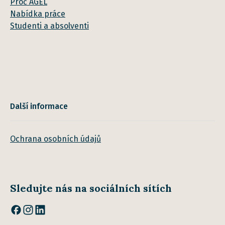
Proč AGEL
Nabídka práce
Studenti a absolventi
Další informace
Ochrana osobních údajů
Sledujte nás na sociálních sítích