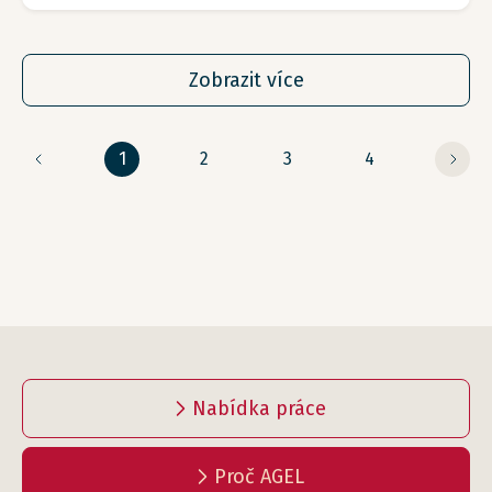
Zobrazit více
1
2
3
4
Nabídka práce
Proč AGEL