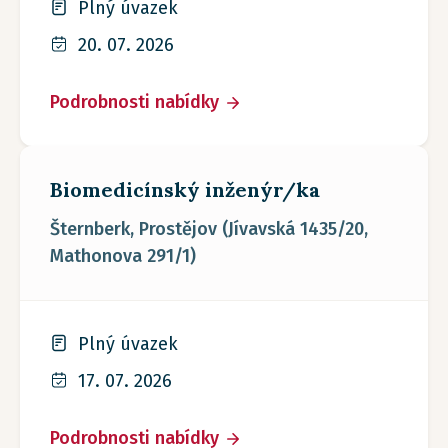
Plný úvazek
20. 07. 2026
Podrobnosti nabídky
Biomedicínský inženýr/ka
Šternberk, Prostějov (Jívavská 1435/20,
Mathonova 291/1)
Plný úvazek
17. 07. 2026
Podrobnosti nabídky