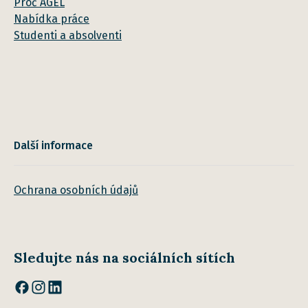
Proč AGEL
Nabídka práce
Studenti a absolventi
Další informace
Ochrana osobních údajů
Sledujte nás na sociálních sítích