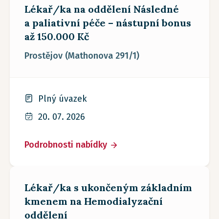
Lékař/ka na oddělení Následné
a paliativní péče – nástupní bonus
až 150.000 Kč
Prostějov (Mathonova 291/1)
Plný úvazek
20. 07. 2026
Podrobnosti nabídky
Lékař/ka s ukončeným základním
kmenem na Hemodialyzační
oddělení