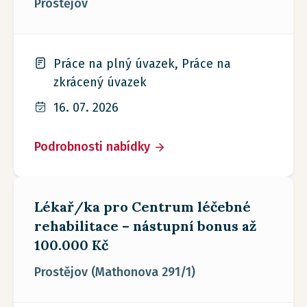
Prostějov
Práce na plný úvazek, Práce na
zkrácený úvazek
16. 07. 2026
Podrobnosti nabídky
Lékař/ka pro Centrum léčebné
rehabilitace – nástupní bonus až
100.000 Kč
Prostějov (Mathonova 291/1)