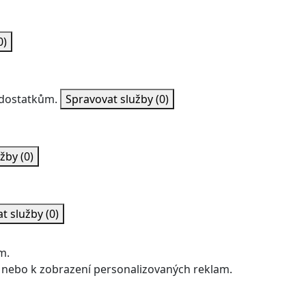
0)
nedostatkům.
Spravovat služby
(0)
užby
(0)
at služby
(0)
m.
 nebo k zobrazení personalizovaných reklam.