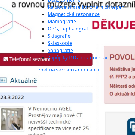
Kalciové skóre koronárních tepen
Magnetická rezonance
Mamografie
OPG, cephalograf
Skiagrafie
Skiaskopie
Sonografie
Zápůjčky RTG dokumentace
zpět na seznam ambulancí