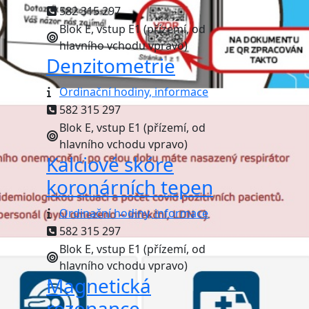
582 315 297
Blok E, vstup E1 (přízemí, od
hlavního vchodu vpravo)
Denzitometrie
Ordinační hodiny, informace
582 315 297
Blok E, vstup E1 (přízemí, od
hlavního vchodu vpravo)
Kalciové skóre
koronárních tepen
Ordinační hodiny, informace
582 315 297
Blok E, vstup E1 (přízemí, od
hlavního vchodu vpravo)
Magnetická
rezonance