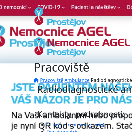
Pracoviště
Pracoviště
Ambulance
Radiodiagnostick
Radiodiagnostické a
Kontakty, podrobnosti:
CT (výpočetní tomografie)
Denzitometrie