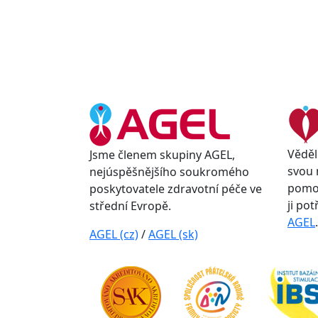
Věděl
Jsme členem skupiny AGEL,
svou 
nejúspěšnějšího soukromého
pomoc
poskytovatele zdravotní péče ve
ji po
střední Evropě.
AGEL
.
AGEL (cz)
/
AGEL (sk)