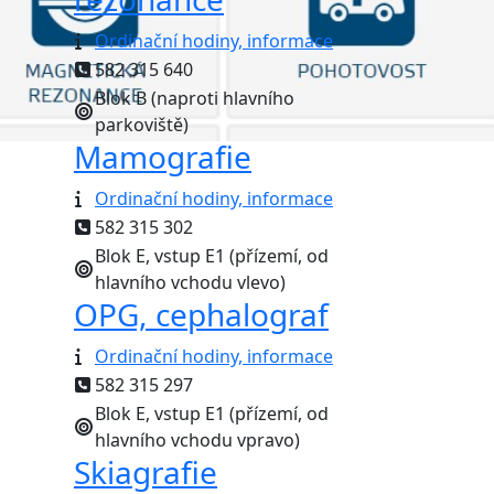
Ordinační hodiny, informace
582 315 640
Blok B (naproti hlavního
parkoviště)
Mamografie
Ordinační hodiny, informace
582 315 302
Blok E, vstup E1 (přízemí, od
hlavního vchodu vlevo)
OPG, cephalograf
Ordinační hodiny, informace
582 315 297
Blok E, vstup E1 (přízemí, od
hlavního vchodu vpravo)
Skiagrafie