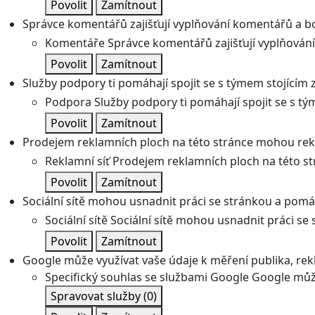
Povolit
Zamítnout
Správce komentářů zajišťují vyplňování komentářů a boj
Komentáře
Správce komentářů zajišťují vyplňování
Povolit
Zamítnout
Služby podpory ti pomáhají spojit se s týmem stojícím z
Podpora
Služby podpory ti pomáhají spojit se s tý
Povolit
Zamítnout
Prodejem reklamních ploch na této stránce mohou rekl
Reklamní síť
Prodejem reklamních ploch na této st
Povolit
Zamítnout
Sociální sítě mohou usnadnit práci se stránkou a pomáha
Sociální sítě
Sociální sítě mohou usnadnit práci se 
Povolit
Zamítnout
Google může využívat vaše údaje k měření publika, re
Specifický souhlas se službami Google
Google může
Spravovat služby
(0)