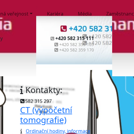
ná veřejnost
Kariéra
Média
Zaměstnanc
ny
+420 582 315 111
+420 582 359 169
+420 582 359 170
Kontakty:
582 315 297
CT (výpočetní
tomografie)
Ordinační hodiny, informace