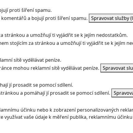
ují proti šíření spamu.
 komentářů a bojují proti šíření spamu.
Spravovat služby
(
a stránkou a umožňují ti vyjádřit se k jejím nedostatkům.
mem stojícím za stránkou a umožňují ti vyjádřit se k jejím 
amní sítě vydělávat peníze.
ránce mohou reklamní sítě vydělávat peníze.
Spravovat sl
jí jí prosadit se pomocí sdílení.
stránkou a pomáhají jí prosadit se pomocí sdílení.
Spravov
klamnímu účinku nebo k zobrazení personalizovaných rekla
 využívat vaše údaje k měření publika, reklamnímu účinku