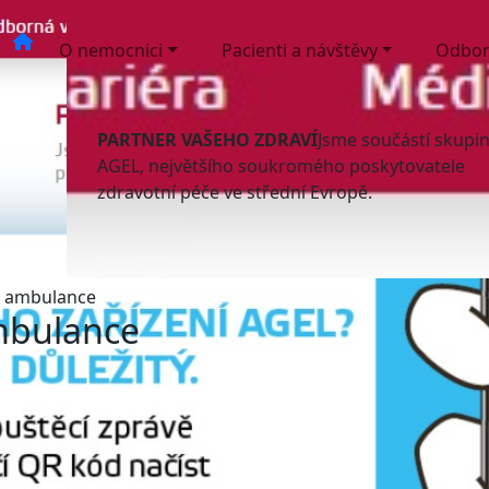
O nemocnici
Pacienti a návštěvy
Odbor
PARTNER VAŠEHO ZDRAVÍ
Jsme součástí skupi
AGEL, největšího soukromého poskytovatele
zdravotní péče ve střední Evropě.
é ambulance
mbulance